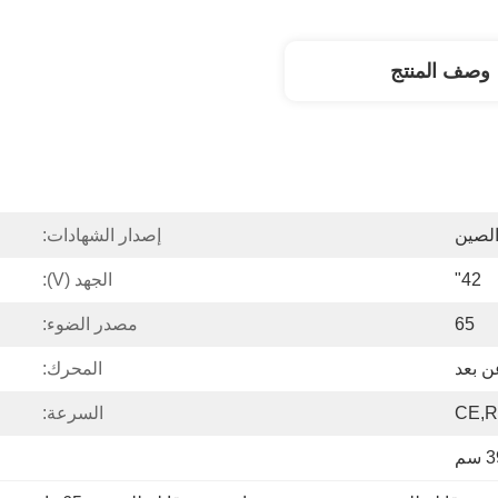
وصف المنتج
الصين
إصدار الشهادات:
42"
الجهد (V):
65
مصدر الضوء:
ن بعد
المحرك:
CE,R
السرعة: