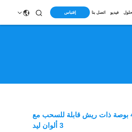
حلول
فيديو
اتصل بنا
إقتباس
مروحة سقف 42 بوصة ذات ريش قابلة للسحب مع
3 ألوان ليد