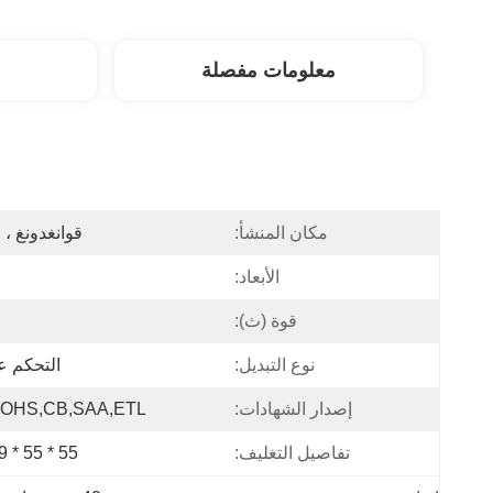
معلومات مفصلة
مكان المنشأ:
قوانغدونغ ، 
الأبعاد:
قوة (ث):
نوع التبديل:
التحكم ع
إصدار الشهادات:
OHS,CB,SAA,ETL
تفاصيل التغليف:
55 * 55 * 39 سم