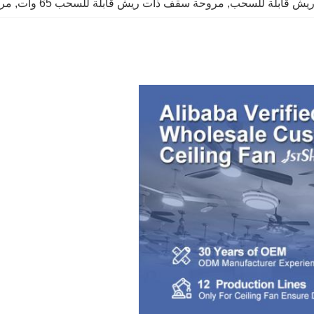
, 
مروحة سقف ذات ريش قابلة للسحب 65 وات
, 
مراوح 42 بوصة