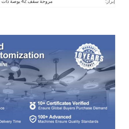
إبراز:
مروحة سقف 42 بوصة ذات ريش قابلة للسحب