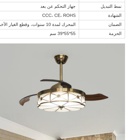
نمط التبديل
جهاز التحكم عن بعد
الشهادة
CCC، CE، ROHS
الضمان
المحرك لمدة 10 سنوات، وقطع الغيار الأخرى باستثناء المحرك لمدة عامين
الحزمة
55*55*39 سم