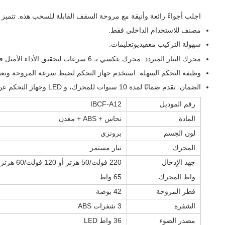
اجلب أجواءً رائعة وأنيقة مع مروحة السقف القابلة للسحب هذه. تتميز بزجاج فني جذاب ومذهل. يوفر مصباح LED 
مصنف للاستخدام الداخلي فقط.
سهولة التركيب مع
فيديو
تعليمات
.
محرك التيار المتردد: محرك عكسي بـ 6 سرعات لتحقيق الأداء الأمثل في الصيف والشتاء.
وظيفة التحكم السهلة: استخدم جهاز التحكم لضبط سرعة المروحة وتعتي
الضمان: نقدم ضمانًا لمدة 10 سنوات للمحرك، و LED وجهاز التحكم عن بعد لمدة عامين.
رقم الموديل
IBCF-A12
المادة
نحاس + ABS + معدن
لون الجسم
برونزي
المحرك
تيار مستمر
جهد الإدخال
220 فولت/50 هرتز أو 120 فولت/60 هرتز
واط المحرك
65 واط
قطر المروحة
42 بوصة
الشفرة
3 شفرات ABS
مصدر الضوء
36 واط LED