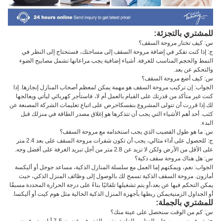
للمشتري بالتجزئة:
س: كيف تختار مروحة السقف؟
ج: إذا كنت تفكر في إضافة مروحة السقف إلى مساحتك، فستحتاج إلى النظر في
النمط والحجم المناسب للغرفة. أشياء إضافية يجب مراعاتها تشمل مصابيح الضوء
والتحكم عن بعد.
س: كيف أضع مروحة السقف؟
الجواب: إن تركيب مروحة السقف هو مهمة يمكن لمعظم أصحاب المنازل إنجازها. إذا
كنت غير متأكد من قدرتك على القيام بالعمل أم لا، فاستأجر كهربائي ليأتي ويعالجها
لك.إذا قررت أن تتولى المشروع بنفسكاحرص على اتباع تعليمات الشركة المصنعة عن
كثب. أحد أهم الأشياء التي يجب أن تتذكرها هو إغلاق مصدر الطاقة في منزلك قبل
البدء.
س: ما هو طول القضيب الذي يجب استخدامه مع مروحة السقف؟
ج: للحصول على أداء مثالي، يجب أن تكون شفرات مروحة السقف على بعد 2.4 متر
على الأقل من الأرض ولكن لا تزيد عن 2.8 متر من أجل تبريد الغرفة على أفضل وجه.
س: هل هناك مروحة سقف ذكية؟
الجواب: نعم، ويمكنهم إما العمل مع سلسلة المنازل الذكية، مساعد جوجل أو أليكسة
أمازون. مروحة السقف الذكية تسمح لك بالوصول إلى وظائف المنزل الذكي، حيث
يمكن التحكم فيها عن بعد،أو يتم تشغيلها تلقائيًا بناءً على درجة الحرارة المحددة مسبقًا
أو الجداول الزمنيةيمكن ربطها بأجهزة المنزل الذكية الحالية مثل هوم كيت أو أليكسا.
للمشتري بالجملة:
س: كم من الوقت سنحصل على عينة منك؟