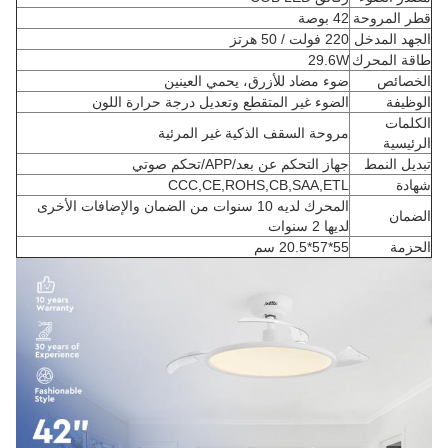
قطر المروحة
42 بوصة
الجهد المدخل
220 فولت / 50 هرتز
طاقة المحرك
29.6W
الخصائص
ضوء مضاد للأزرق، يحمي العينين
الوظيفة
الضوء غير المتقطع وتعديل درجة حرارة اللون
الكلمات
مروحة السقف الذكية غير المرئية
الرئيسية
تبديل النمط
جهاز التحكم عن بعد/APP/تحكم صوتي
شهادة
CCC,CE,ROHS,CB,SAA,ETL
المحرك لديه 10 سنوات من الضمان والإضافات الأخرى
الضمان
لديها 2 سنوات
الحزمة
55*57*20.5 سم