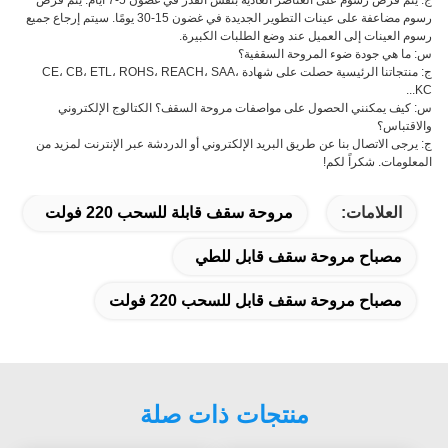
ج: يتم فرض رسوم على العناصر العادية بنفس القدر في غضون 5-7 أيام. يتم فرض
رسوم مضاعفة على عينات التطوير الجديدة في غضون 15-30 يومًا. سيتم إرجاع جميع
رسوم العينات إلى العميل عند وضع الطلبات الكبيرة.
س: ما هي جودة ضوء المروحة السقفية؟
ج: منتجاتنا الرئيسية حصلت على شهادة CE، CB، ETL، ROHS، REACH، SAA،
KC...
س: كيف يمكنني الحصول على مواصفات مروحة السقف؟ الكتالوج الإلكتروني
والاقتباس؟
ج: يرجى الاتصال بنا عن طريق البريد الإلكتروني أو الدردشة عبر الإنترنت لمزيد من
المعلومات. شكراً لكم!
العلامات:
مروحة سقف قابلة للسحب 220 فولت
مصباح مروحة سقف قابل للطي
مصباح مروحة سقف قابل للسحب 220 فولت
منتجات ذات صلة