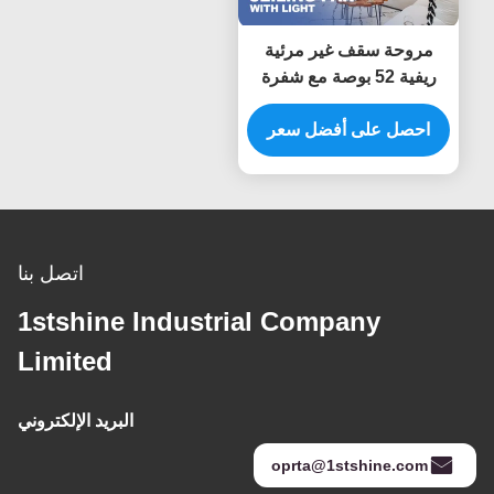
مروحة سقف غير مرئية
ريفية 52 بوصة مع شفرة
قابلة للطي خفيفة 6 سرعات
DC غطاء محرك قفص
احصل على أفضل سعر
مروحة سقف
اتصل بنا
1stshine Industrial Company
Limited
البريد الإلكتروني
oprta@1stshine.com