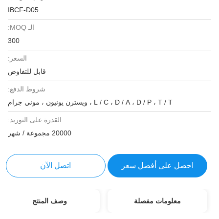
IBCF-D05
الـ MOQ:
300
السعر:
قابل للتفاوض
شروط الدفع:
L / C ، D / A ، D / P ، T / T ، ويسترن يونيون ، موني جرام
القدرة على التوريد:
20000 مجموعة / شهر
احصل على أفضل سعر
اتصل الآن
معلومات مفصلة
وصف المنتج