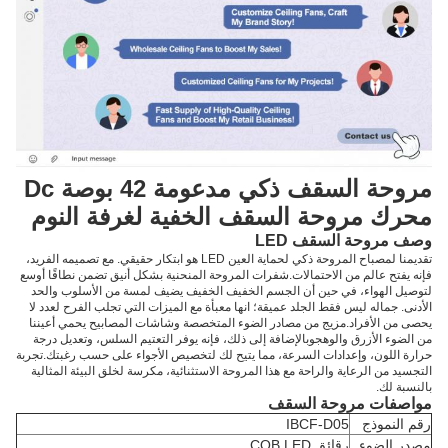
مروحة السقف ذكي مدعومة 42 بوصة Dc
محرك مروحة السقف الخفية لغرفة النوم
وصف مروحة السقف LED
تقديمنا لمصباح المروحة ذكي لحماية العين LED هو ابتكار حقيقي. مع تصميمه الفريد،
فإنه يفتح عالم من الاحتمالات.شفرات المروحة المنحنية بشكل أنيق تضمن نطاقًا أوسع
لتوصيل الهواء، في حين أن الجسم الخفيف الخفيف يضيف لمسة من الأسلوب والحد
الأدنى. جماله ليس فقط الجلد عميقة؛ انها معبأة مع الميزات التي تجلب الفرح لعدد لا
يحصى من الأفراد.مزيج من مصادر الضوء المتخصصة وشاشات المصابيح يحمي أعيننا
من الضوء الأزرق والوهجوبالإضافة إلى ذلك، فإنه يوفر التعتيم السلس، وتعديل درجة
حرارة اللون، وإعدادات السرعة، مما يتيح لك لتخصيص الأجواء على حسب رغبتك.تجربة
التجسيد من الرعاية والراحة مع هذا المروحة الاستثنائية، مكرسة لخلق البيئة المثالية
بالنسبة لك.
مواصفات مروحة السقف
رقم النموذج
IBCF-D05
مصدر الضوء
رقائق COB LED