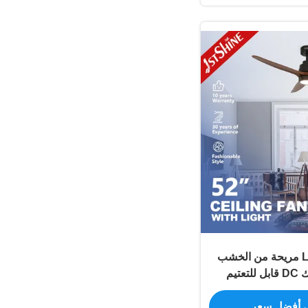
مروحة سقف LED مريحة من الخشب
تيم
 أفضل سعر