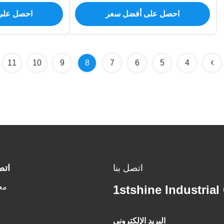
احصل على أفضل سعر
احصل على
11
10
9
8
7
6
5
4
اتصل بنا
اتص
مع
1stshine Industria
البريد الإلكتروني