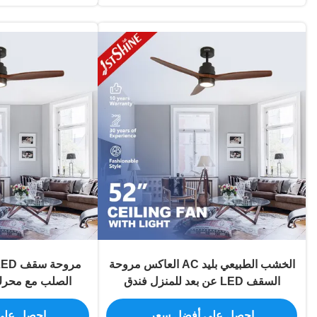
الخشب الطبيعي بليد AC العاكس مروحة
السقف LED عن بعد للمنزل فندق
الصلب مع محرك DC قابل للتع
احصل على أفضل سعر
احصل على