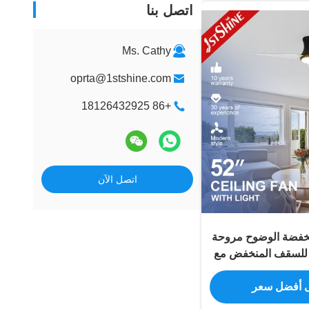
اتصل بنا
Ms. Cathy
oprta@1stshine.com
+86 18126432925
اتصل الآن
دئ منخفضة الوضوح مروحة
قف شفرة ABS للسقف المنخفض مع
باح
 أفضل سعر