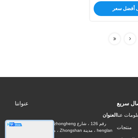
 أفضل سعر
ال سريع
عنواننا
لومات عنا
العنوان
رقم 126 ، شارع zhongheng ، قرية baoyu ، مدينة
منتجات
henglan ، مدينة Zhongshan ، مقاطعة Guangdong ،
الصين