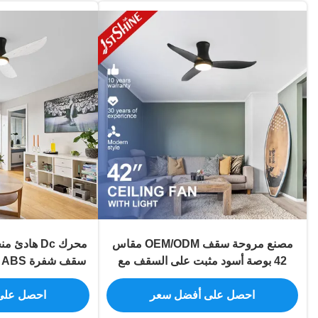
مصنع مروحة سقف OEM/ODM مقاس
محرك Dc ها
42 بوصة أسود مثبت على السقف مع
س
ضوء LED قابل للتعتيم
مص
احصل على أفضل سعر
احصل على