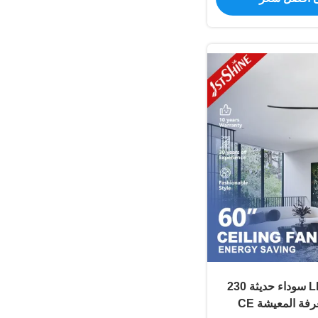
مروحة سقف LED سوداء حديثة 230
فة المعيشة CE