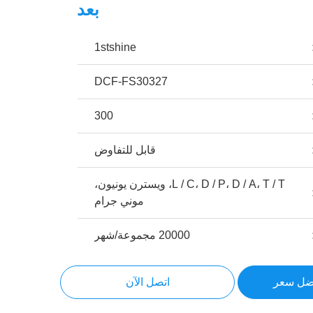
بعد
1stshine
DCF-FS30327
300
قابل للتفاوض
L / C، D / P، D / A، T / T، ويسترن يونيون،
موني جرام
20000 مجموعة/شهر
ضل سعر
اتصل الآن