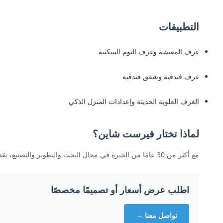
التطبيقات
غرف المعيشة وغرف النوم السكنية
غرف فندقية وشقق فندقية
الغرف العلوية الحديثة وإعدادات المنزل الذكي
لماذا تختار فيرست شاين؟
مع أكثر من 30 عامًا من الخبرة في مجال البحث والتطوير والتصنيع، تقدم شركة 1stShine حلول أسقف أنيقة وعالية الأداء. نحن ندعم تخصيص OEM/ODM، والمهل الزمنية السريعة، ومعايير الشهادات العالمية.
اطلب عرض أسعار أو تصميمًا مخصصًا
تواصل معنا →