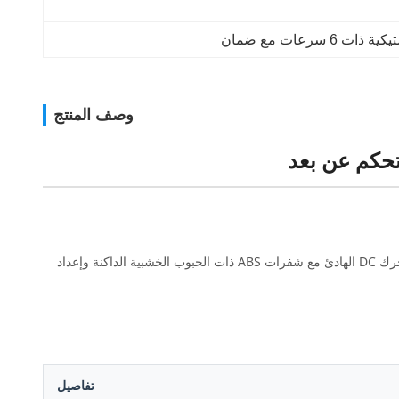
 سرعات مع ضمان
وصف المنتج
حكم عن بعد
تمزج مروحة السقف السوداء الحديثة هذه بين الأناقة والصمت وأدوات التحكم الذكية - وهي مثالية لغرف المعيشة أو غرف النوم. فهو يجمع بين أداء محرك DC الهادئ مع شفرات ABS ذات الحبوب الخشبية الداكنة وإعداد
تفاصيل