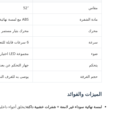
مقاس
52″
مادة الشفرة
ABS مع لمسة نهائية من الخشب الداكن
محرك
محرك بتيار مستمر عال
سرعة
6 سرعات قابلة للتعديل عن طريق جهاز التحكم عن بعد
ضوء
مجموعة LED اختيارية ذات 3 ألوان قابلة للتعتيم
يتحكم
جهاز التحكم عن بعد 
حجم الغرفة
يوصى به للغرف التي تبلغ مساحت
الميزات والفوائد
لمسة نهائية سوداء غير لامعة + شفرات خشبية داكنة:
يخلق أجواء داخلية