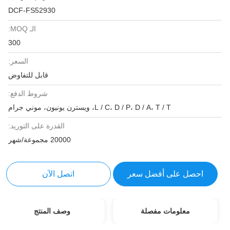
DCF-FS52930
الـ MOQ:
300
السعر:
قابل للتفاوض
شروط الدفع:
L / C، D / P، D / A، T / T، ويسترن يونيون، موني جرام
القدرة على التوريد:
20000 مجموعة/شهر
احصل على أفضل سعر
اتصل الآن
معلومات مفصلة
وصف المنتج