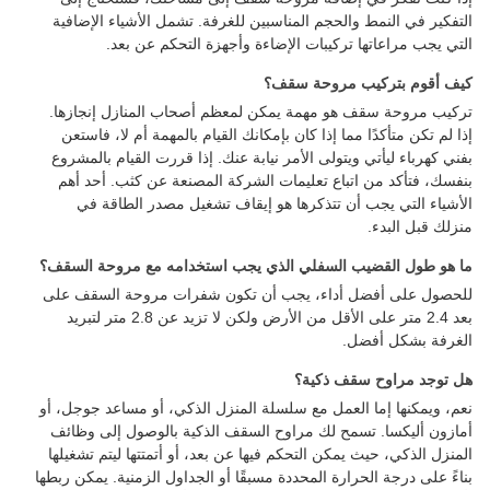
التفكير في النمط والحجم المناسبين للغرفة. تشمل الأشياء الإضافية
التي يجب مراعاتها تركيبات الإضاءة وأجهزة التحكم عن بعد.
كيف أقوم بتركيب مروحة سقف؟
تركيب مروحة سقف هو مهمة يمكن لمعظم أصحاب المنازل إنجازها.
إذا لم تكن متأكدًا مما إذا كان بإمكانك القيام بالمهمة أم لا، فاستعن
بفني كهرباء ليأتي ويتولى الأمر نيابة عنك. إذا قررت القيام بالمشروع
بنفسك، فتأكد من اتباع تعليمات الشركة المصنعة عن كثب. أحد أهم
الأشياء التي يجب أن تتذكرها هو إيقاف تشغيل مصدر الطاقة في
منزلك قبل البدء.
ما هو طول القضيب السفلي الذي يجب استخدامه مع مروحة السقف؟
للحصول على أفضل أداء، يجب أن تكون شفرات مروحة السقف على
بعد 2.4 متر على الأقل من الأرض ولكن لا تزيد عن 2.8 متر لتبريد
الغرفة بشكل أفضل.
هل توجد مراوح سقف ذكية؟
نعم، ويمكنها إما العمل مع سلسلة المنزل الذكي، أو مساعد جوجل، أو
أمازون أليكسا. تسمح لك مراوح السقف الذكية بالوصول إلى وظائف
المنزل الذكي، حيث يمكن التحكم فيها عن بعد، أو أتمتتها ليتم تشغيلها
بناءً على درجة الحرارة المحددة مسبقًا أو الجداول الزمنية. يمكن ربطها