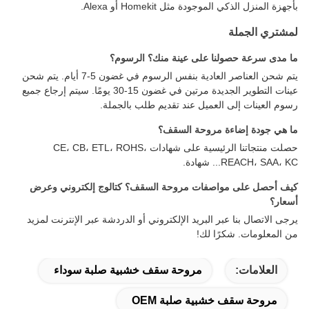
بأجهزة المنزل الذكي الموجودة مثل Homekit أو Alexa.
لمشتري الجملة
ما مدى سرعة حصولنا على عينة منك؟ الرسوم؟
يتم شحن العناصر العادية بنفس الرسوم في غضون 5-7 أيام. يتم شحن
عينات التطوير الجديدة مرتين في غضون 15-30 يومًا. سيتم إرجاع جميع
رسوم العينات إلى العميل عند تقديم طلب بالجملة.
ما هي جودة إضاءة مروحة السقف؟
حصلت منتجاتنا الرئيسية على شهادات CE، CB، ETL، ROHS،
REACH، SAA، KC... شهادة.
كيف أحصل على مواصفات مروحة السقف؟ كتالوج إلكتروني وعرض
أسعار؟
يرجى الاتصال بنا عبر البريد الإلكتروني أو الدردشة عبر الإنترنت لمزيد
من المعلومات. شكرًا لك!
العلامات:
مروحة سقف خشبية صلبة سوداء
مروحة سقف خشبية صلبة OEM