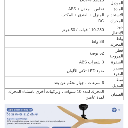
DCF-FS5325
الموديل
المادة
نحاس + معدن + ABS
الاستخدام
المنزل + الفندق + المكتب
المحرك
DC
جهد
110-230 فولت / 50 هرتز
الإدخال
واط
38 واط
المحرك
قطر
52 بوصة
المروحة
الشفرة
3 شفرات ABS
مصدر
ضوء LED ثلاثي الألوان
الضوء
نمط
6 سرعات ، جهاز تحكم عن بعد
التبديل
المحرك لمدة 10 سنوات ، وتركيبات أخرى باستثناء المحرك
الضمان
لمدة عامين