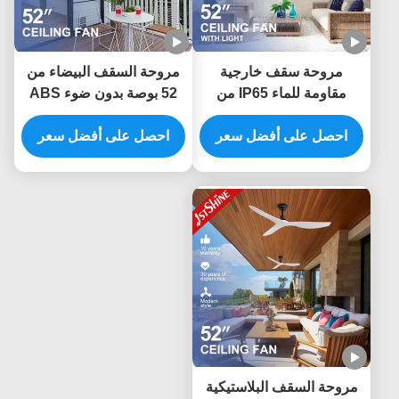
مروحة سقف خارجية
مروحة السقف البيضاء من
مقاومة للماء IP65 من
52 بوصة بدون ضوء ABS
البلاستيك ABS مع شفرات
Blade Smart APP
احصل على أفضل سعر
52 بوصة وجهاز تحكم عن
Control
احصل على أفضل سعر
بعد
مروحة السقف البلاستيكية