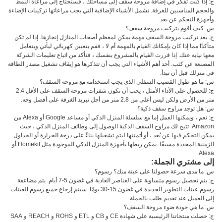
ج: إذا كنت تفكر في إضافة مروحة سقف إلى مساحتك ، فستحتاج إلى مراعاة النمط
والحجم المناسبين للغرفة. تشمل الأشياء الإضافية التي يجب مراعاتها تركيبات الإضاءة
وأجهزة التحكم عن بعد.
س: كيف أقوم بتركيب مروحة سقف؟
ج: يعد تركيب مروحة السقف مهمة يمكن لمعظم أصحاب المنازل إنجازها. إذا لم تكن
متأكدًا مما إذا كان بإمكانك القيام بالمهمة أم لا ، فقم بتعيين كهربائي ليأتي ويتعامل
معها نيابة عنك. إذا قررت القيام بالمشروع بنفسك ، فتأكد من اتباع تعليمات الشركة
المصنعة عن كثب. أحد أهم الأشياء التي يجب أن تتذكرها هو إيقاف تشغيل مصدر الطاقة
في منزلك قبل أن تبدأ.
س: ما هو طول القضيب السفلي الذي يجب استخدامه مع مروحة السقف؟
ج: للحصول على الأداء الأمثل ، يجب أن تكون شفرات مروحة السقف على الأقل 2.4
متر من الأرض ولكن ليس أعلى من 2.8 متر من أجل تبريد الغرفة على أفضل وجه.
س: هل توجد مراوح سقف ذكية؟
ج: نعم ، ويمكنها العمل إما مع سلسلة المنزل الذكي أو مساعد Google أو Alexa من
Amazon. تتيح لك مراوح السقف الذكية الوصول إلى وظائف المنزل الذكي ، حيث
يمكن التحكم فيها عن بُعد ، أو أتمتتها ليتم تشغيلها بناءً على درجة الحرارة أو الجداول
الزمنية المحددة مسبقًا. يمكن ربطها بأجهزة المنزل الذكي الموجودة مثل Homekit أو
Alexa.
إلى مشتري الجملة:
س: ما مدى سرعة حصولنا على عينة منك؟ رسوم؟
ج: يتم تحصيل رسوم متساوية على العناصر العادية في غضون 5-7 أيام. يتم مضاعفة
رسوم عينات التطوير الجديدة في غضون 15-30 يومًا. سيتم إرجاع جميع رسوم العينات
إلى العميل عند تقديم طلب بالجملة.
س: ما هي جودة ضوء مروحة السقف؟
ج: حصلت منتجاتنا الرئيسية على شهادة CE و CB و ETL و ROHS و REACH و SAA