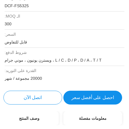
DCF-FS5325
الـ MOQ:
300
السعر:
قابل للتفاوض
شروط الدفع:
L / C ، D / P ، D / A ، T / T ، ويسترن يونيون ، موني جرام
القدرة على التوريد:
20000 مجموعة / شهر
احصل على أفضل سعر
اتصل الآن
معلومات مفصلة
وصف المنتج