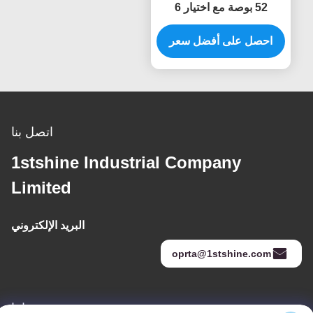
52 بوصة مع اختيار 6
سرعات والتحكم عن بعد
الذكي لمصدر الطاقة
احصل على أفضل سعر
المستمرة
اتصل بنا
1stshine Industrial Company
Limited
البريد الإلكتروني
oprta@1stshine.com
عنواننا