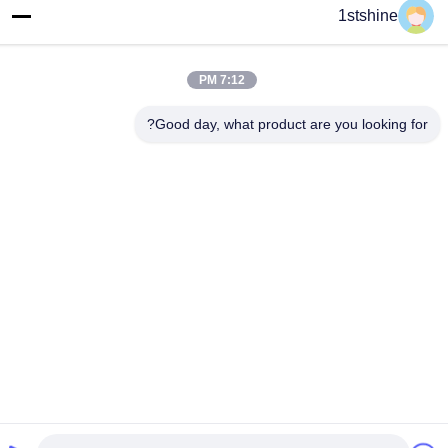
1stshine
العنوان
رقم 126 ، شارع zhongheng ، قرية baoyu ، مدينة henglan ، مدينة
Zhongshan ، مقاطعة Guangdong ، الصين
7:12 PM
هاتف
Good day, what product are you looking for?
86--18126432925
سياسة الخصوصية
|
خريطة الموقع
الصين نوعية جيدة مروحة سقف LED عن بعد المورد. حقوق النشر ©
-2026 1stshine Industrial Company Limited . كل الحقوق محفوظة.