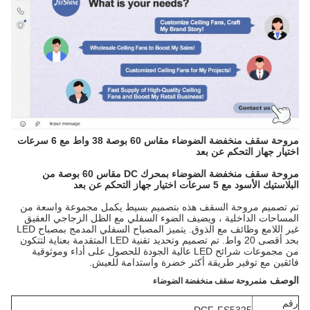
مروحة سقف منخفضة الضوضاء مقاس 60 بوصة 38 واط مع 6 سرعات
اختيار جهاز التحكم عن بعد
مروحة سقف منخفضة الضوضاء بمحرك DC مقاس 60 بوصة من
البلاستيك الأسود مع 5 سرعات اختيار جهاز التحكم عن بعد
تم تصميم مروحة السقف هذه بتصميم بسيط يكمل مجموعة واسعة من
المساحات الداخلية ، ويضيف الضوء السفلي مع الظل الزجاجي العقيق
غير اللامع وظائف مع الذوق. يتميز المصباح السفلي المدمج بمصباح LED
بحد أقصى 20 واط. تم تصميم وتحديد تقنية LED المتقدمة بعناية لتتكون
من مجموعات شرائح LED عالية الجودة للحصول على أداء وموثوقية
فائقين مع توفير طريقة أكثر خضرة واستدامة للعيش.
الوصف
من
مروحة سقف منخفضة الضوضاء
رقم