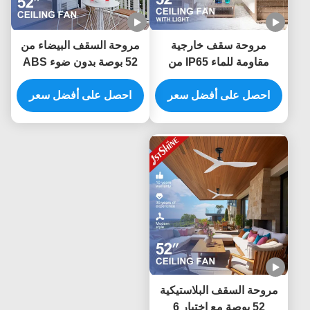
مروحة سقف خارجية
مروحة السقف البيضاء من
مقاومة للماء IP65 من
52 بوصة بدون ضوء ABS
البلاستيك ABS مع شفرات
Blade Smart APP
احصل على أفضل سعر
52 بوصة وجهاز تحكم عن
Control
احصل على أفضل سعر
بعد
مروحة السقف البلاستيكية
52 بوصة مع اختيار 6