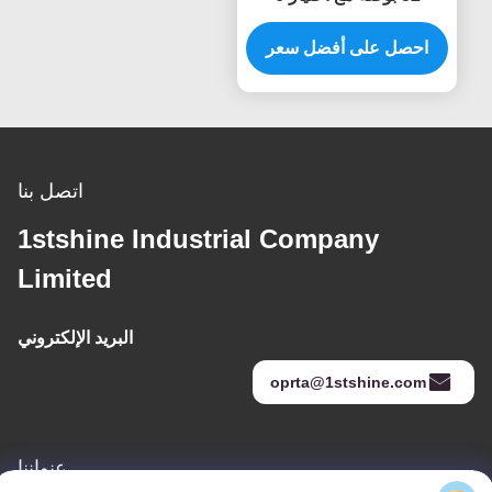
سرعات والتحكم عن بعد
الذكي لمصدر الطاقة
احصل على أفضل سعر
المستمرة
اتصل بنا
1stshine Industrial Company
Limited
البريد الإلكتروني
oprta@1stshine.com
عنواننا