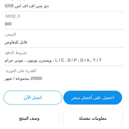
دي سي اف-اف اس 3205
الـ MOQ:
300
السعر:
قابل للتفاوض
شروط الدفع:
L / C ، D / P ، D / A ، T / T ، ويسترن يونيون ، موني جرام
القدرة على التوريد:
20000 مجموعة / شهر
احصل على أفضل سعر
اتصل الآن
معلومات مفصلة
وصف المنتج