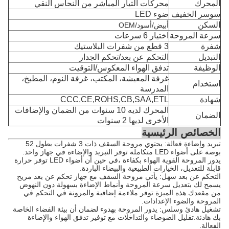
المحرك
محركات التيار المباشر من النحاس النقي
سوسر الخفيف
ضوء LED
السكن
أبيض/أسود/OEM
سرعة المروحة
اختيار 6 سرعات
شفرة
3 قطع من شفرات البلاستيك
التبديل
التحكم عن بعد/تحكم الجدار
الوظيفة
تدفق الهواء المعكوس/التوقيت
غرفة المعيشة، المكتب، غرفة النوم، المطبخ،
استخدام
المدرسة
شهادة
CCC,CE,ROHS,CB,SAA,ETL
المحرك لديه 10 سنوات من الضمان والإضافات
الضمان
الأخرى لديها 2 سنوات
الخصائص الرئيسية
تبريد وإضاءة فعالة: يحتوي مروحة السقف ذات 3 شفرات بطول 52
بوصة على أضواء LED متكاملة توفر التبريد والإضاءة في جهاز واحد.
يدور المروحة القوية الهواء بكفاءة ،في حين أن أضواء LED توفر حرارة
قابلة للتعديل، الخيارات الطبيعية والبيضاء الباردة.
التحكم عن بعد سهل: يأتي مروحة السقف مع جهاز تحكم عن بعد مريح
يسمح لك بتعديل سرعة المروحة وأنماط الإضاءة بسهولة دون النهوض
من مقعدك.هذه الميزة توفر ملاءمة إضافية والمرونة في التحكم في
المروحة والضوء الإعدادات.
تشغيل هادئ وسلس: يدور المروحة بهدوء لضمان أن بيئة الفضاء الخاصة
بك هادئة.تقليل الضوضاء والتداخلات مع توفير تدفق الهواء والإضاءة
الفعالة.