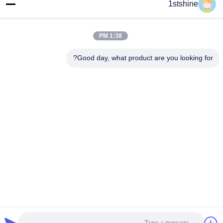
1stshine
العنوان
رقم 126 ، شارع zhongheng ، قرية baoyu ، مدينة henglan ، مدينة
Zhongshan ، مقاطعة Guangdong ، الصين
1:38 PM
هاتف
Good day, what product are you looking for?
86--18126432925
سياسة الخصوصية
|
خريطة الموقع
الصين نوعية جيدة مروحة سقف LED عن بعد المورد. حقوق النشر ©
-2026 1stshine Industrial Company Limited . كل الحقوق محفوظة.