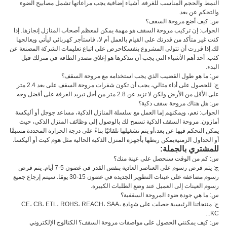
النمط والحجم المناسب للغرفة. أشياء إضافية يجب مراعاتها تشمل مصابيح الضوء
والتحكم عن بعد.
س: كيف أضع مروحة السقف؟
الجواب: إن تركيب مروحة السقف هو مهمة يمكن لمعظم أصحاب المنازل إنجازها. إذا
كنت غير متأكد من قدرتك على القيام بالعمل أم لا، فاستأجر كهربائي ليأتي ويعالجها
لك.إذا قررت أن تتولى المشروع بنفسكاحرص على اتباع تعليمات الشركة المصنعة عن
كثب. أحد أهم الأشياء التي يجب أن تتذكرها هو إغلاق مصدر الطاقة في منزلك قبل
البدء.
س: ما هو طول القضيب الذي يجب استخدامه مع مروحة السقف؟
ج: للحصول على أداء مثالي، يجب أن تكون شفرات مروحة السقف على بعد 2.4 متر
على الأقل من الأرض ولكن لا تزيد عن 2.8 متر من أجل تبريد الغرفة على أفضل وجه.
س: هل هناك مروحة سقف ذكية؟
الجواب: نعم، ويمكنهم إما العمل مع سلسلة المنازل الذكية، مساعد جوجل أو أليكسة
أمازون. مروحة السقف الذكية تسمح لك بالوصول إلى وظائف المنزل الذكي، حيث
يمكن التحكم فيها عن بعد،أو يتم تشغيلها تلقائيًا بناءً على درجة الحرارة المحددة مسبقًا
أو الجداول الزمنيةيمكن ربطها بأجهزة المنزل الذكية الحالية مثل هوم كيت أو أليكسا.
للمشتري بالجملة:
س: كم من الوقت سنحصل على عينة منك؟
ج: يتم فرض رسوم على العناصر العادية بنفس القدر في غضون 5-7 أيام. يتم فرض
رسوم مضاعفة على عينات التطوير الجديدة في غضون 15-30 يومًا. سيتم إرجاع جميع
رسوم العينات إلى العميل عند وضع الطلبات الكبيرة.
س: ما هي جودة ضوء المروحة السقفية؟
ج: منتجاتنا الرئيسية حصلت على شهادة CE، CB، ETL، ROHS، REACH، SAA،
KC...
س: كيف يمكنني الحصول على مواصفات مروحة السقف؟ الكتالوج الإلكتروني