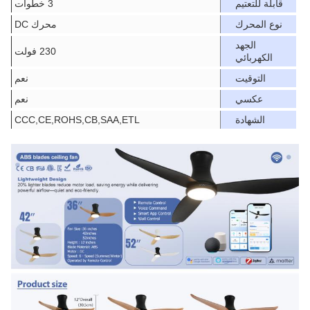
قابلة للتعتيم
3 خطوات
نوع المحرك
محرك DC
الجهد
230 فولت
الكهربائي
التوقيت
نعم
عكسي
نعم
الشهادة
CCC,CE,ROHS,CB,SAA,ETL