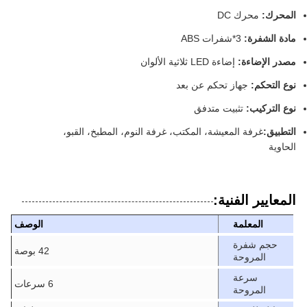
المحرك:
محرك DC
مادة الشفرة:
3*شفرات ABS
مصدر الإضاءة:
إضاءة LED ثلاثية الألوان
نوع التحكم:
جهاز تحكم عن بعد
نوع التركيب:
تثبيت متدفق
التطبيق:
غرفة المعيشة، المكتب، غرفة النوم، المطبخ، القبو،
الحاوية
المعايير الفنية:
المعلمة
الوصف
حجم شفرة
42 بوصة
المروحة
سرعة
6 سرعات
المروحة