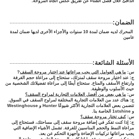
الدافئ خلال فصل الشتاء عن طريق عكس اتجاه المروحة.
الضمان:
المحرك لديه ضمان لمدة 10 سنوات والأجزاء الأخرى لديها ضمان لمدة
عامين
الأسئلة الشائعة:
س:
ما هي العوامل التي يجب مراعاتها عند اختيار مروحة السقف
?
ج: عند اختيار مروحة سقف لمنزلك، ستحتاج إلى مراعاة حجم الغرفة
وارتفاع الأسقف والمناخ. ستحتاج أيضًا إلى مراعاة تفضيلاتك الشخصية من
حيث الأسلوب والوظيفة.
س:
ما هي بعض من أفضل العلامات التجارية لمراوح السقف؟
ج: هناك عدد من العلامات التجارية المختلفة لمراوح السقف في السوق.
تتضمن بعض العلامات التجارية الأكثر شيوعًا Hunter و Westinghouse
و 1stshine الخاصة بنا.
س:
كيف تختار مروحة سقف؟
ج: إذا كنت تفكر في إضافة مروحة سقف إلى مساحتك، فستحتاج إلى
مراعاة النمط والحجم المناسبين للغرفة. تشمل الأشياء الإضافية التي
يجب مراعاتها تركيبات الإضاءة وأجهزة التحكم عن بعد.