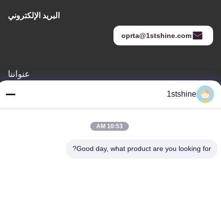
البريد الإلكتروني
oprta@1stshine.com
عنواننا
العنوان
1stshine
رقم 126 ، شارع zhongheng ، قرية baoyu ، مدينة henglan ، مدينة
Zhongshan ، مقاطعة Guangdong ، الصين
10:53 AM
هاتف
Good day, what product are you looking for?
86--18126432925
سياسة الخصوصية
|
خريطة الموقع