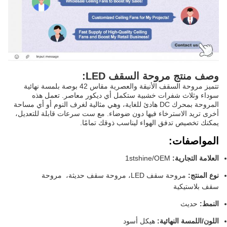
وصف منتج مروحة السقف LED:
تتميز مروحة السقف الأنيقة والعصرية مقاس 42 بوصة بلمسة نهائية
سوداء وثلاث شفرات خشبية ستكمل أي ديكور معاصر. تعمل هذه
المروحة بمحرك DC هادئ للغاية، وهي مثالية لغرف النوم أو أي مساحة
أخرى تريد الاسترخاء فيها دون ضوضاء. مع ست سرعات قابلة للتعديل،
يمكنك تخصيص تدفق الهواء ليناسب ذوقك تمامًا.
المواصفات:
العلامة التجارية:
1stshine/OEM
نوع المنتج:
مروحة سقف LED، مروحة سقف حديثة، مروحة
سقف بلاستيكية
النمط:
حديث
اللون/اللمسة النهائية:
هيكل أسود