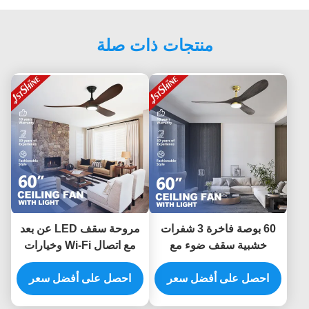
منتجات ذات صلة
60 بوصة فاخرة 3 شفرات
مروحة سقف LED عن بعد
خشبية سقف ضوء مع
مع اتصال Wi-Fi وخيارات
مروحة هادئة محرك Dc
قابلة للتخصيص
احصل على أفضل سعر
احصل على أفضل سعر