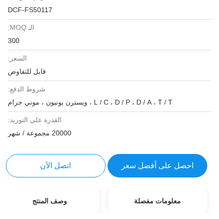
DCF-FS50117
الـ MOQ:
300
السعر:
قابل للتفاوض
شروط الدفع:
L / C ، D / P ، D / A ، T / T ، ويسترن يونيون ، موني جرام
القدرة على التوريد:
20000 مجموعة / شهر
احصل على أفضل سعر
اتصل الآن
معلومات مفصلة
وصف المنتج