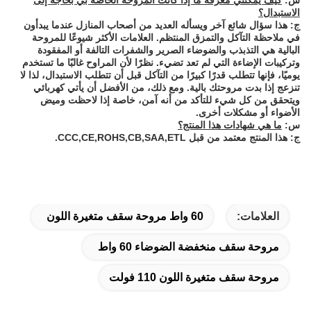
س:
كيف يمكنني معرفة ما إذا كانت المروحة الخاصة بي بحاجة إلى
الاستبدال؟
ج: هذا سؤال شائع آخر ويسأله العديد من أصحاب المنازل عندما يبدأون
في ملاحظة التآكل والتمزق المنتظم. العلامات الأكثر شيوعًا للمروحة
البالية هي التذبذب والضوضاء الصرير والشفرات التالفة أو المفقودة
وتركيبات الإضاءة التي لم تعد تضيء. نظرًا لأن المراوح غالبًا ما تستخدم
يوميًا، فإنها تتطلب قدرًا كبيرًا من التآكل قبل أن تتطلب الاستبدال، لذا لا
تنزعج إذا بدت مروحتك بالية. ومع ذلك، من الأفضل أن يأتي كهربائي
ويتحقق من كل شيء للتأكد من أنه آمن، خاصة إذا لاحظت وميض
الأضواء أو مشكلات أخرى.
س:
ما هي شهادات هذا المنتج؟
ج: هذا المنتج معتمد من قبل CCC,CE,ROHS,CB,SAA,ETL.
العلامات:
60 واط مروحة سقف متغيرة اللون
مروحة سقف منخفضة الضوضاء 60 واط
مروحة سقف متغيرة اللون 110 فولت