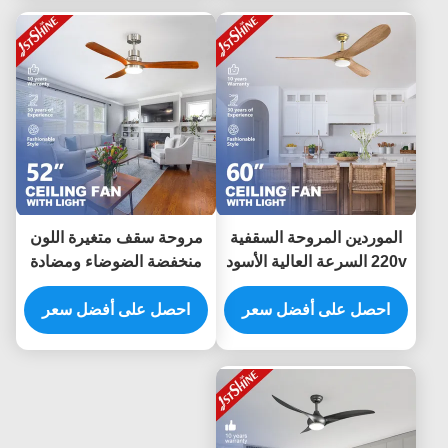
الموردين المروحة السقفية
مروحة سقف متغيرة اللون
220v السرعة العالية الأسود
منخفضة الضوضاء ومضادة
الحديثة Bldc المحرك
للتآكل مع محرك تيار متردد
احصل على أفضل سعر
الخشبية مدعومة المروحة
110 فولت
احصل على أفضل سعر
السقفية الضوء