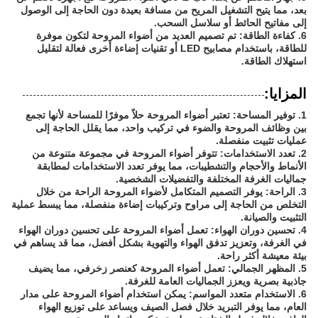
بعد، مما يتيح التشغيل المريح من مسافة بعيدة دون الحاجة إلى الوصول
إلى مفاتيح الحائط أو سلاسل السحب.
6. كفاءة الطاقة: تم تصميم العديد من أضواء المروحة لتكون موفرة
للطاقة، باستخدام مصابيح LED أو تقنيات إضاءة أخرى فعالة لتقليل
استهلاك الطاقة.
المزايا:
1. توفير المساحة: تعتبر أضواء المروحة حلاً موفرًا للمساحة لأنها تجمع
بين وظائف المروحة والضوء في تركيب واحد، مما يقلل الحاجة إلى
عمليات تثبيت منفصلة.
2. تعدد الاستخدامات: تتوفر أضواء المروحة في مجموعة متنوعة من
الأنماط والأحجام والتشطيبات، مما يوفر تعدد الاستخدامات لمطابقة
جماليات الغرفة المختلفة والتفضيلات الشخصية.
3. الراحة: يوفر التصميم المتكامل لأضواء المروحة الراحة من خلال
التخلص من الحاجة إلى مراوح وتركيبات إضاءة منفصلة، مما يبسط عملية
التثبيت والصيانة.
4. تحسين دوران الهواء: تعمل أضواء المروحة على تحسين دوران الهواء
في الغرفة، وتعزيز تدفق الهواء والتهوية بشكل أفضل، مما قد يساهم في
بيئة معيشة أكثر راحة.
5. المظهر الجمالي: تعمل أضواء المروحة كعنصر زخرفي، مما يضيف
جاذبية بصرية ويعزز الجماليات العامة للغرفة.
6. الاستخدام متعدد المواسم: يمكن استخدام أضواء المروحة على مدار
العام، مما يوفر التبريد خلال فصل الصيف ويساعد على توزيع الهواء