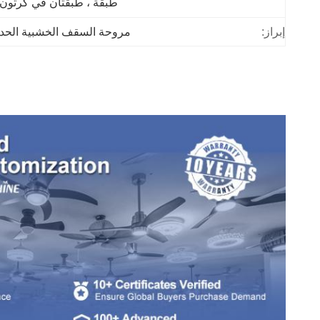
طبقة ، طبقتان في كرتون 
إبراز:
مروحة السقف الخشبية الحديثة 220 