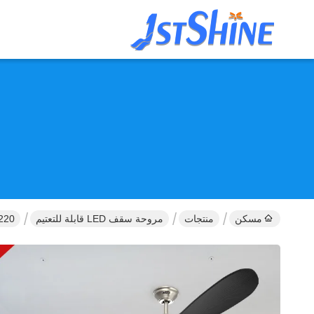
مسكن
منتجات
مروحة سقف LED قابلة للتعتيم
220 فلت مروحة سقف خشبية حديثة مع مصباح ضوئي لغرفة