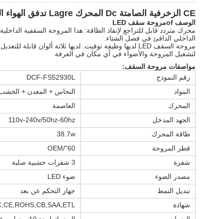
CE الزخرفية الصامتة Dc المحرك Lagre تدفق الهواء المروحة السقفية مصدر الضوء
الوصف
f
o
مروحة سقف LED
الداخلي الدافئ في فصل الشتاء.
مروحة السقف LED لديها وظيفة توقيت. لديها ثلاثة ألوا
لتشغيل المروحة والأضواء في أي مكان في الغرفة
مواصفات مروحة السقف:
رقم النموذج
DCF-FS52930L
المواد
النحاس + المعدن + الخشب
المحرك
العاصمة
الجهد المدخل
110v-240v/50hz-60hz
طاقة المحرك
38.7w
قطر المروحة
60"/OEM
شفرة
3 شفرات خشبية صلبة
مصدر الضوء
ضوء LED
تبديل النمط
جهاز التحكم عن بعد
شهادة
,CE,ROHS,CB,SAA,ETL