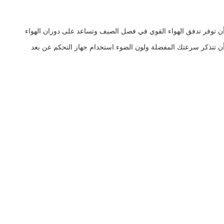
 LED مجهزة بمحرك متردد متردد من الصلب،والتي يمكن أن توفر تدفق الهواء القوي في فصل الصيف وتساعد على دوران الهواء
رة يمكن أن تتذكر سرعتك المفضلة ولون الضوء.استخدام جهاز التحكم عن بعد