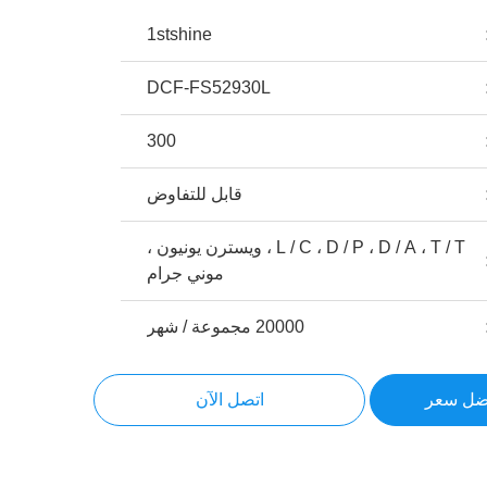
1stshine
DCF-FS52930L
300
قابل للتفاوض
L / C ، D / P ، D / A ، T / T ، ويسترن يونيون ،
موني جرام
20000 مجموعة / شهر
ضل سعر
اتصل الآن