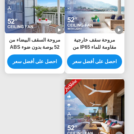
مروحة سقف خارجية
مروحة السقف البيضاء من
مقاومة للماء IP65 من
52 بوصة بدون ضوء ABS
البلاستيك ABS مع شفرات
Blade Smart APP
احصل على أفضل سعر
52 بوصة وجهاز تحكم عن
Control
احصل على أفضل سعر
بعد