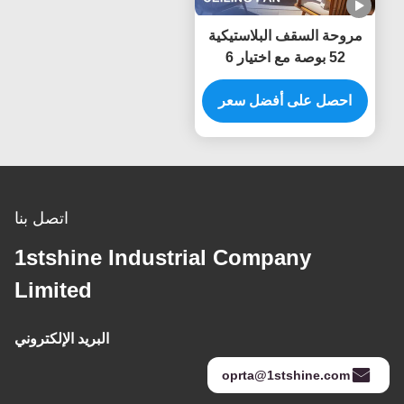
مروحة السقف البلاستيكية
52 بوصة مع اختيار 6
سرعات والتحكم عن بعد
الذكي لمصدر الطاقة
احصل على أفضل سعر
المستمرة
اتصل بنا
1stshine Industrial Company
Limited
البريد الإلكتروني
oprta@1stshine.com