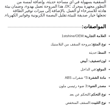
السقفية بسهولة في أي مساحة حديثة، وإضافة لمسة من
التطور.مجهزة بمحرك DC، هذا المروحة تعمل بهدوء، وضمان بيئة
هادئة للاسترخاء أو العمل. بالإضافة إلى ميزات توفير الطاقة
تجعلها خيار صديقة للبيئة،تقليل البصمة الكربونية وفواتير الكهرباء.
المواصفات:
العلامة التجارية:
1stshine/OEM
نوع المنتج:
مروحة السقف من البلاستيك
النمط:
حديثة
لون/تصفيف: أبيض
الموقع:
في الداخل
مادة الشفرة:
3* شفرات ABS
مصدر الضوء:
3 ضوء رئيسي ملون
نوع التحكم:
التحكم عن بعد
نوع التثبيت:
السقف المنخفض