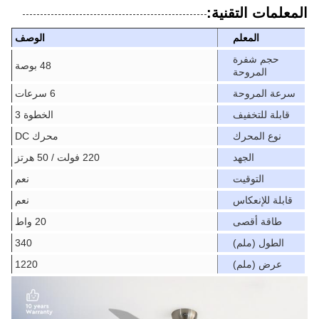
المعلمات التقنية:
المعلم
الوصف
حجم شفرة
48 بوصة
المروحة
سرعة المروحة
6 سرعات
قابلة للتخفيف
الخطوة 3
نوع المحرك
محرك DC
الجهد
220 فولت / 50 هرتز
التوقيت
نعم
قابلة للإنعكاس
نعم
طاقة أقصى
20 واط
الطول (ملم)
340
عرض (ملم)
1220