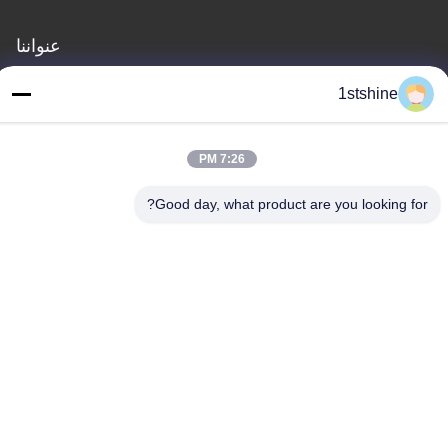
عنواننا
العنوان
1stshine
رقم 126 ، شارع zhongheng ، قرية baoyu ، مدينة henglan ، مدينة
Zhongshan ، مقاطعة Guangdong ، الصين
7:26 PM
هاتف
86--18126432925
Good day, what product are you looking for?
سياسة الخصوصية
|
خريطة الموقع
الصين نوعية جيدة مروحة سقف LED عن بعد المورد. حقوق النشر ©
-2026 1stshine Industrial Company Limited . كل الحقوق محفوظة.