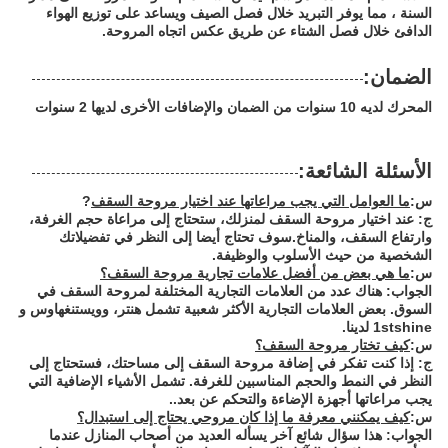
السنة ، مما يوفر التبريد خلال فصل الصيف ويساعد على توزيع الهواء
الدافئ خلال فصل الشتاء عن طريق عكس اتجاه المروحة.
الضمان:
المحرك لديه 10 سنوات من الضمان والإضافات الأخرى لديها 2 سنوات
الأسئلة الشائعة:
س:
ما العوامل التي يجب مراعاتها عند اختيار مروحة السقف
?
ج: عند اختيار مروحة السقف لمنزلك، ستحتاج إلى مراعاة حجم الغرفة،
وارتفاع السقف، والمناخ.سوف تحتاج أيضا إلى النظر في تفضيلاتك
الشخصية من حيث الأسلوب والوظيفة.
س:
ما هي بعض من أفضل علامات تجارية مروحة السقف؟
الجواب: هناك عدد من العلامات التجارية المختلفة لمروحة السقف في
السوق. بعض العلامات التجارية الأكثر شعبية تشمل هنتر، وويستنغهاوس و
1stshine لدينا.
س:
كيف تختار مروحة السقف؟
ج: إذا كنت تفكر في إضافة مروحة السقف إلى مساحتك، فستحتاج إلى
النظر في النمط والحجم المناسبين للغرفة. تشمل الأشياء الإضافية التي
يجب مراعاتها أجهزة الإضاءة والتحكم عن بعد..
س:
كيف يمكنني معرفة ما إذا كان مروحي يحتاج إلى استبدال؟
الجواب: هذا سؤال شائع آخر يسأله العديد من أصحاب المنازل عندما