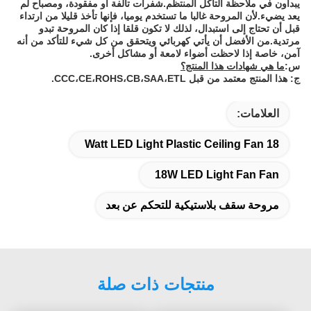
يبدأون في ملاحظة التآكل المنتظم.شفرات تالفة أو مفقودة، ومصباح لم
يعد يضيء.لأن المروحة غالبا ما تستخدم يوميا، فإنها تأخذ قليلا من ارتداء
قبل أن تحتاج إلى استبدال، لذلك لا تكون قلقا إذا كان المروحة تبدو
مرتدية.من الأفضل أن يأتي كهربائي ويتحقق من كل شيء للتأكد من أنه
آمن، خاصة إذا لاحظت أضواء لامعة أو مشاكل أخرى.
س:
ما هي شهادات هذا المنتج؟
ج: هذا المنتج معتمد من قبل CCC،CE،ROHS،CB،SAA،ETL.
العلامات:
18 Watt LED Light Plastic Ceiling Fan
18W LED Light Fan Fan
مروحة سقف بلاستيكية للتحكم عن بعد
منتجات ذات صلة