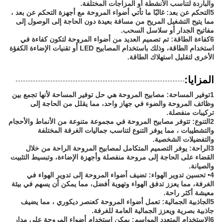
والباردة لتناسب الأنشطة أو المزاجات المختلفة.
5التحكم عن بعد: غالبًا ما تأتي أضواء المروحة مع أجهزة التحكم عن بعد ،
مما يتيح التشغيل المريح من مسافة بعيدة دون الحاجة إلى الوصول إلى
مفاتيح الجدار أو سلاسل السحب.
6كفاءة الطاقة: تم تصميم العديد من أضواء المروحة لتكون كفاءة في
استخدام الطاقة، وذلك باستخدام المصابيح LED أو تقنيات الإضاءة الكفؤة
الأخرى لتقليل استهلاك الطاقة.
المزايا:
1توفير المساحة: مصابيح المروحة هي حل توفير المساحة لأنها تجمع بين
وظائف المروحة والضوء في جهاز واحد، مما يقلل من الحاجة إلى
تركيبات منفصلة.
2التنوع: تتوفر مصابيح المروحة في مجموعة متنوعة من الأنماط والأحجام
والتشطيبات ، مما يوفر التنوع لتناسب جماليات الغرفة المختلفة
والتفضيلات الشخصية.
3الراحة: يوفر التصميم المتكامل لمصابيح المروحة الراحة من خلال
القضاء على الحاجة إلى مروحة منفصلة وأجهزة الإضاءة، وتبسيط التثبيت
والصيانة.
4• تحسين تدوير الهواء: تضيف أضواء المروحة إلى تدوير الهواء في
الغرفة، مما يعزز تدفق الهواء وتهوية أفضل، مما يمكن أن يسهم في بيئة
معيشة أكثر راحة.
5الجاذبية الجمالية: تعمل أضواء المروحة كعنصر ديكوري ، مما يضيف
جاذبية بصرية ويعزز الجمالية العامة للغرفة.
6الاستخدام المتعدد المواسم: يمكن استخدام أضواء المروحة على مدار