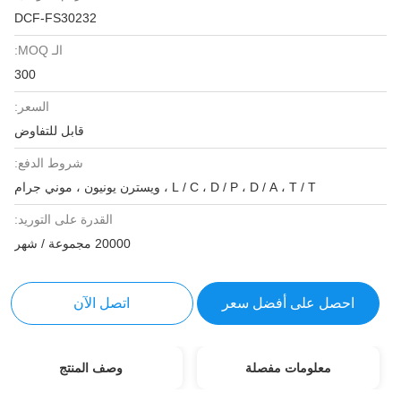
DCF-FS30232
الـ MOQ:
300
السعر:
قابل للتفاوض
شروط الدفع:
L / C ، D / P ، D / A ، T / T ، ويسترن يونيون ، موني جرام
القدرة على التوريد:
20000 مجموعة / شهر
احصل على أفضل سعر
اتصل الآن
معلومات مفصلة
وصف المنتج