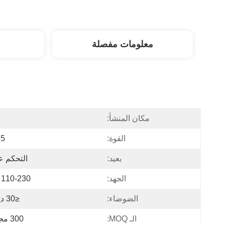
معلومات مفصلة
مكان المنشأ:
ا
القوة:
35 و
بعيد:
التحكم ع
الجهد:
110-230 فولت
الضوضاء:
≤30 ديسيبل
الـ MOQ:
300 مجموعة