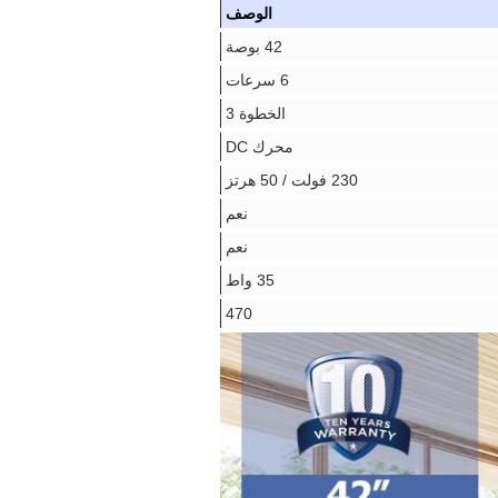
الوصف
42 بوصة
6 سرعات
الخطوة 3
محرك DC
230 فولت / 50 هرتز
نعم
نعم
35 واط
470