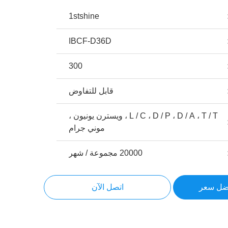
1stshine
IBCF-D36D
300
قابل للتفاوض
L / C ، D / P ، D / A ، T / T ، ويسترن يونيون ،
موني جرام
20000 مجموعة / شهر
ضل سعر
اتصل الآن