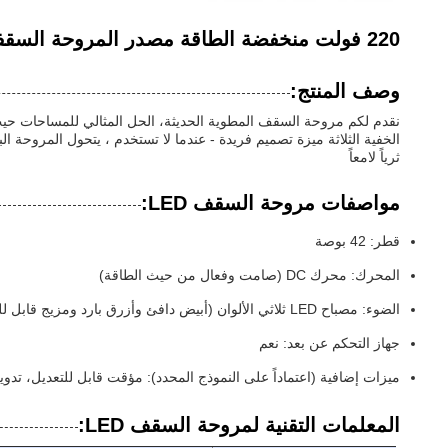
220 فولت منخفضة الطاقة مصدر المروحة السقفية توفير الطاقة شفرة مطوية حديثة
وصف المنتج:
نقدم لكم مروحة السقف المطوية الحديثة، الحل المثالي للمساحات حيث
ثرياً لامعاً
مواصفات مروحة السقف LED:
قطر: 42 بوصة
المحرك: محرك DC (صامت وفعال من حيث الطاقة)
الضوء: مصباح LED ثلاثي الألوان (أبيض دافئ وأزرق بارد ومزيج قابل للتخصيص)
جهاز التحكم عن بعد: نعم
ميزات إضافية (اعتماداً على النموذج المحدد): مؤقت قابل للتعديل، تدوي
المعلمات التقنية لمروحة السقف LED: