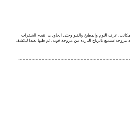
كاتب، غرف النوم والمطبخ والقبو وحتى الحاويات. تقدم الشفرات
 بوصة إلى مروحة صغيرة 20 بوصة مع الشفرات المخفية.هذا ليس مجرد مروحةاستمتع بالرياح الباردة من مروحة قوية، ثم طيها بعيدا ليكشف