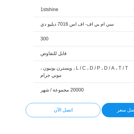
1stshine
سي ام بي اف- اف اس 7016 دبليو دي
300
قابل للتفاوض
L / C ، D / P ، D / A ، T / T ، ويسترن يونيون ،
موني جرام
20000 مجموعة / شهر
ضل سعر
اتصل الآن