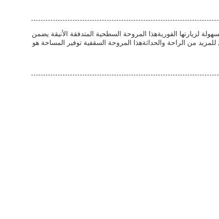
 تدفق الهواء 6 سرعات، وإضاءة LED.والحبوب الخشبية - يمكن إزالتها بسهولة لزيارتها الفوريةهذا المروحة السطحية المتدفقة الأنيقة يضمن
مزيد من الراحة والحداثةهذا المروحة السقفية توفير المساحة هو