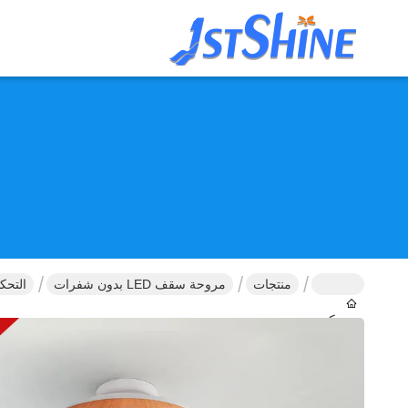
منتجات
مروحة سقف LED بدون شفرات
التحكم الذكي الهواة D
مسكن