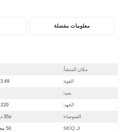
معلومات مفصلة
مكان المنشأ:
ا
القوة:
13.49 وا
بعيد:
الجهد:
220 فولت
الضوضاء:
≤35 ديسيبل
الـ MOQ:
50 مجموعة