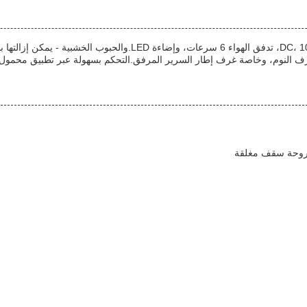
مروحة سقف غرفة نومنا 22 بوصة مع الإضاءة تتميز بمحرك DC، 1045 RPM،
رف النوم، وخاصة غرف إطار السرير المرفق.التحكم بسهولة عبر تطبيق محمول لل
روحة سقف مغلقة