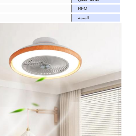
RFM
السمة