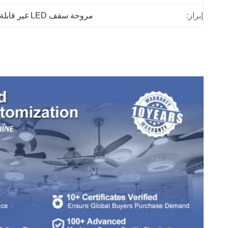
إبراز:
مروحة سقف LED غير قابلة للتخفيف