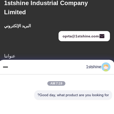
1stshine Industrial Company
Limited
البريد الإلكتروني
oprta@1stshine.com
عنواننا
العنوان
1stshine
رقم 126 ، شارع zhongheng ، قرية baoyu ، مدينة henglan ، مدينة
Zhongshan ، مقاطعة Guangdong ، الصين
7:19 AM
هاتف
Good day, what product are you looking for?
86--18126432925