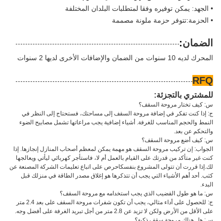
• الجهد: يمكن توفيره وفقا لمتطلبات البلدان المختلفة
• الحزمة:تتوفر حزمة ملونة مصممة
الضمان
:
المحرك لديه 10 سنوات من الضمان والإضافات الأخرى لديها 2 سنوات
RFQ
للمشتري بالتجزئة:
س: كيف تختار مروحة السقف؟
ج: إذا كنت تفكر في إضافة مروحة السقف إلى مساحتك، فستحتاج إلى النظر في
النمط والحجم المناسب للغرفة. أشياء إضافية يجب مراعاتها تشمل مصابيح الضوء
والتحكم عن بعد.
س: كيف أضع مروحة السقف؟
الجواب: إن تركيب مروحة السقف هو مهمة يمكن لمعظم أصحاب المنازل إنجازها. إذا
كنت غير متأكد من قدرتك على القيام بالعمل أم لا، فاستأجر كهربائي ليأتي ويعالجها
لك.إذا قررت أن تتولى المشروع بنفسكاحرص على اتباع تعليمات الشركة المصنعة عن
كثب. أحد أهم الأشياء التي يجب أن تتذكرها هو إغلاق مصدر الطاقة في منزلك قبل
البدء.
س: ما هو طول القضيب الذي يجب استخدامه مع مروحة السقف؟
ج: للحصول على أداء مثالي، يجب أن تكون شفرات مروحة السقف على بعد 2.4 متر
على الأقل من الأرض ولكن لا تزيد عن 2.8 متر من أجل تبريد الغرفة على أفضل وجه.
س: هل هناك مروحة سقف ذكية؟