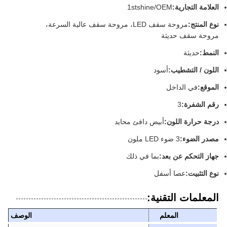
العلامة التجارية:
1stshine/OEM
نوع المنتج:
مروحة سقف LED، مروحة سقف عالية السرعة،
مروحة سقف حديثة
النمط:
حديثة
اللون / التشطيب:
أسود
الموقع:
في الداخل
رقم الشفرة:
3
درجة حرارة اللون:
أبيض دافئ محايد
مصدر الضوء:
3 ضوء LED ملون
جهاز التحكم عن بعد:
بما في ذلك
نوع التثبيت:
عصا أسفل
المعلمات التقنية:
المعلم
الوصف