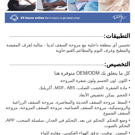
التطبيقات:
تحسين أي منطقة داخلية مع مروحة السقف لدينا - مثالية لغرف المعيشة
والمطبخ وغرف النوم والمطاعم،القبو،حاوية
التخصيص:
كل ما يتعلق بك OEM/ODM متوفرة هنا
• اللون: لون الجسم ولون شفرة المروحة
• مادة الشفرة: الخشب الصلب، MDF، ABS، أكريليك
• الحجم: يمكن تخصيص الأبعاد
• النمط: مروحة السقف الحديثة والمعاصرة، مروحة السقف الزراعية
والروستيكية، مروحة السقف الصناعية، مروحة السقف المروحة، مروحة
السقف الشموع
• وضع التحكم: التحكم عن بعد، التحكم في الجدار، سلسلة السحب، APP،
التحكم بالصوت
• المصدر: توقيت، تدفق الهواء العكسي، مقاوم للماء