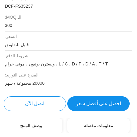
DCF-FS35237
الـ MOQ:
300
السعر:
قابل للتفاوض
شروط الدفع:
L / C ، D / P ، D / A ، T / T ، ويسترن يونيون ، موني جرام
القدرة على التوريد:
20000 مجموعة / شهر
احصل على أفضل سعر
اتصل الآن
معلومات مفصلة
وصف المنتج