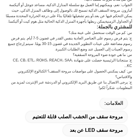
الجواب: نعم، ويمكنهم إما العمل مع سلسلة المنازل الذكية، مساعد جوجل أو أليكسة
أمازون. مروحة السقف الذكية تسمح لك بالوصول إلى وظائف المنزل الذكي، حيث
يمكن التحكم فيها عن بعد،أو يتم تشغيلها تلقائيًا بناءً على درجة الحرارة المحددة مسبقًا
أو الجداول الزمنيةيمكن ربطها بأجهزة المنزل الذكية الحالية مثل هوم كيت أو أليكسا.
للمشتري بالجملة:
س: كم من الوقت سنحصل على عينة منك؟
ج: يتم فرض رسوم على العناصر العادية بنفس القدر في غضون 5-7 أيام. يتم فرض
رسوم مضاعفة على عينات التطوير الجديدة في غضون 15-30 يومًا. سيتم إرجاع جميع
رسوم العينات إلى العميل عند وضع الطلبات الكبيرة.
س: ما هي جودة ضوء المروحة السقفية؟
ج: منتجاتنا الرئيسية حصلت على شهادة CE، CB، ETL، ROHS، REACH، SAA،
KC...
س: كيف يمكنني الحصول على مواصفات مروحة السقف؟ الكتالوج الإلكتروني
والاقتباس؟
ج: يرجى الاتصال بنا عن طريق البريد الإلكتروني أو الدردشة عبر الإنترنت لمزيد من
المعلومات. شكراً لكم!
العلامات:
مروحة سقف من الخشب الصلب قابلة للتعتيم
مروحة سقف LED عن بعد