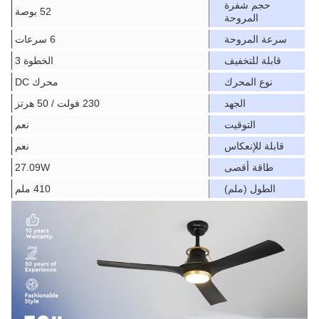
حجم شفرة
52 بوصة
المروحة
سرعة المروحة
6 سرعات
قابلة للتخفيف
الخطوة 3
نوع المحرك
محرك DC
الجهد
230 فولت / 50 هرتز
التوقيت
نعم
قابلة للإنعكاس
نعم
طاقة أقصى
27.09W
الطول (ملم)
410 ملم