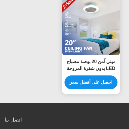
ميني آمن 20 بوصة مصباح
LED بدون شفرة المروحة
السقفية فلش جبل مع RGB
الضوء محرك DC
احصل على أفضل سعر
اتصل بنا