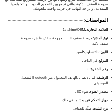
مروحة السقف الذكية، والتي تجمع بين التصميم الحديث، والتكنولوجيا
المتقدمة، والراحة النهائية في حزمة واحدة ملحوظة.
المواصفات:
العلامة التجارية:
1stshine/OEM
نوع المنتج:
مروحة سقف LED ، مروحة سقف فلش ، مروحة
سقف ذكية
اللون / التشطيب:
أسود
الموقع:
في الداخل
رقم الشفرة:
3
الوظيفة:
قم بالاتصال بالهاتف المحمول عبر Bluetooth لتشغيل
الموسيقى
مصدر الضوء:
ضوء LED
جهاز التحكم عن بعد:
بما في ذلك
نوع التثبيت:
صلّة للجفاف