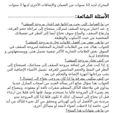
المحرك لديه 10 سنوات من الضمان والإضافات الأخرى لديها 2 سنوات
الأسئلة الشائعة:
س:
ما العوامل التي يجب مراعاتها عند اختيار مروحة السقف
?
ج: عند اختيار مروحة السقف لمنزلك، ستحتاج إلى مراعاة حجم الغرفة،
وارتفاع السقف، والمناخ.سوف تحتاج أيضا إلى النظر في تفضيلاتك
الشخصية من حيث الأسلوب والوظيفة.
س:
ما هي بعض من أفضل علامات تجارية مروحة السقف؟
الجواب: هناك عدد من العلامات التجارية المختلفة لمروحة السقف في
السوق. بعض العلامات التجارية الأكثر شعبية تشمل هنتر، وويستنغهاوس و
1stshine لدينا.
س:
كيف تختار مروحة السقف؟
ج: إذا كنت تفكر في إضافة مروحة السقف إلى مساحتك، فستحتاج إلى
النظر في النمط والحجم المناسبين للغرفة. تشمل الأشياء الإضافية التي
يجب مراعاتها أجهزة الإضاءة والتحكم عن بعد..
س:
كيف يمكنني معرفة ما إذا كان مروحي يحتاج إلى استبدال؟
الجواب: هذا سؤال شائع آخر يسأله العديد من أصحاب المنازل عندما
يبدأون في ملاحظة التآكل المنتظم.شفرات تالفة أو مفقودة، ومصباح لم
يعد يضيء.لأن المروحة غالبا ما تستخدم يوميا، فإنها تأخذ قليلا من ارتداء
قبل أن تحتاج إلى استبدال، لذلك لا تكون قلقا إذا كان المروحة تبدو
مرتدية.من الأفضل أن يأتي كهربائي ويتحقق من كل شيء للتأكد من أنه
آمن، خاصة إذا لاحظت أضواء لامعة أو مشاكل أخرى.
س:
ما هي شهادات هذا المنتج؟