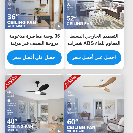
التصميم الخارجي البسيط
36 بوصة معاصرة مدعومة
المقاوم للماء ABS شفرات
مروحة السقف غير مرئية
مروحة السقف مع التحكم
ميني 4 شفرات خشب
عن بعد
احصل على أفضل سعر
احصل على أفضل سعر
مزروع ضوء ضبابي منخفض