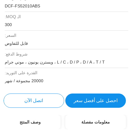
DCF-FS52010ABS
الـ MOQ:
300
السعر:
قابل للتفاوض
شروط الدفع:
L / C ، D / P ، D / A ، T / T ، ويسترن يونيون ، موني جرام
القدرة على التوريد:
20000 مجموعة / شهر
احصل على أفضل سعر
اتصل الآن
معلومات مفصلة
وصف المنتج