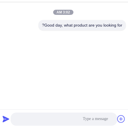
رقم 126 ، شارع zhongheng ، قرية baoyu ، مدينة henglan ، مدينة
Zhongshan ، مقاطعة Guangdong ، الصين
3:02 AM
هاتف
Good day, what product are you looking for?
86--18126432925
سياسة الخصوصية
|
خريطة الموقع
الصين نوعية جيدة مروحة سقف LED عن بعد المورد. حقوق النشر ©
-2026 1stshine Industrial Company Limited . كل الحقوق محفوظة.