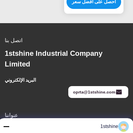
الضوء محرك DC
احصل على أفضل سعر
اتصل بنا
1stshine Industrial Company
Limited
البريد الإلكتروني
oprta@1stshine.com
عنواننا
العنوان
1stshine