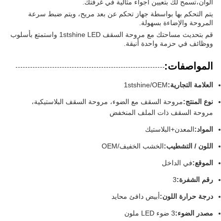
ألوان،تسمح لك بتعيين أجواء مثالية في غرفتك.
يتم التحكم بها بواسطة جهاز تحكم عن بعد مريح، ويتم ضبط سرعة
المروحة والإضاءة بسهولة.
قم بتحديث مساحتك مع مروحة السقف 1stshine LED واستمتع بأسلوب
ووظائف في حزمة واحدة أنيقة.
المواصفات:
العلامة التجارية:
1stshine/OEM
نوع المنتج:
مروحة السقف مع الضوء، مروحة السقف البلاستيكية،
مروحة السقف ذات الملف المنخفض
المواد:
المعدن+البلاستيك
اللون / التشطيب:
الخشب الخفيف/OEM
الموقع:
في الداخل
رقم الشفرة:
3
درجة حرارة اللون:
أبيض دافئ محايد
مصدر الضوء:
3 ضوء LED ملون