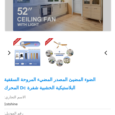
الضوء المضيئ المصدر المضيء المروحة السقفية
البلاستيكية الخشبية شفرة Dc المحرك
الاسم التجاري:
1stshine
رقم الموديل: