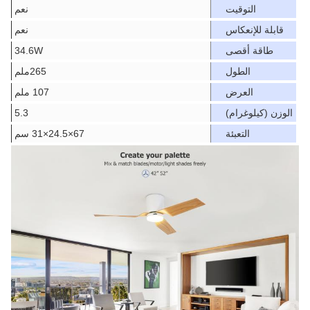
التوقيت
نعم
قابلة للإنعكاس
نعم
طاقة أقصى
34.6W
الطول
265ملم
العرض
107 ملم
الوزن (كيلوغرام)
5.3
التعبئة
67×24.5×31 سم