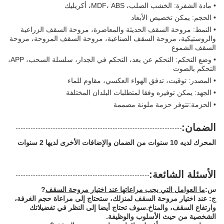
• مادة الشفرة: الخشب الصلب، MDF، ABS، أكريليك
• الحجم: يمكن تخصيص الأبعاد
• النمط: مروحة السقف الحديثة والمعاصرة، مروحة السقف الزراعية
والروستيكية، مروحة السقف الصناعية، مروحة السقف المروحة، مروحة
السقف الشموع
• وضع التحكم: التحكم عن بعد، التحكم في الجدار، سلسلة السحب، APP،
التحكم بالصوت
• المصدر: توقيت، تدفق الهواء العكسي، مقاوم للماء
• الجهد: يمكن توفيره وفقا لمتطلبات البلدان المختلفة
• الحزمة:تتوفر حزمة ملونة مصممة
الضمان:
المحرك لديه 10 سنوات من الضمان والإضافات الأخرى لديها 2 سنوات
الأسئلة الشائعة:
س:
ما العوامل التي يجب مراعاتها عند اختيار مروحة السقف
?
ج: عند اختيار مروحة السقف لمنزلك، ستحتاج إلى مراعاة حجم الغرفة،
وارتفاع السقف، والمناخ.سوف تحتاج أيضا إلى النظر في تفضيلاتك
الشخصية من حيث الأسلوب والوظيفة.