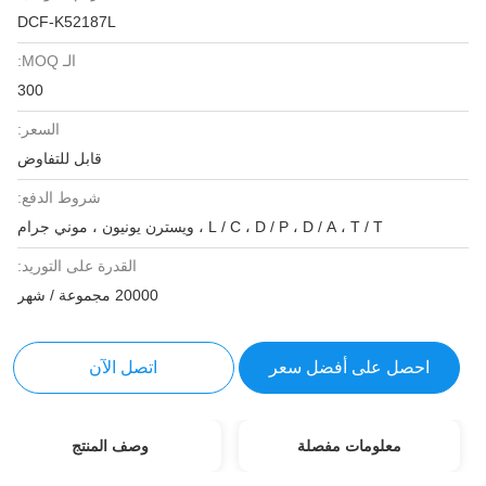
DCF-K52187L
الـ MOQ:
300
السعر:
قابل للتفاوض
شروط الدفع:
L / C ، D / P ، D / A ، T / T ، ويسترن يونيون ، موني جرام
القدرة على التوريد:
20000 مجموعة / شهر
احصل على أفضل سعر
اتصل الآن
معلومات مفصلة
وصف المنتج