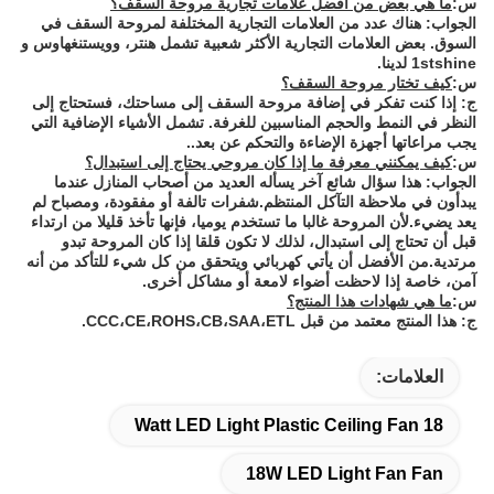
س:
ما هي بعض من أفضل علامات تجارية مروحة السقف؟
الجواب: هناك عدد من العلامات التجارية المختلفة لمروحة السقف في
السوق. بعض العلامات التجارية الأكثر شعبية تشمل هنتر، وويستنغهاوس و
1stshine لدينا.
س:
كيف تختار مروحة السقف؟
ج: إذا كنت تفكر في إضافة مروحة السقف إلى مساحتك، فستحتاج إلى
النظر في النمط والحجم المناسبين للغرفة. تشمل الأشياء الإضافية التي
يجب مراعاتها أجهزة الإضاءة والتحكم عن بعد..
س:
كيف يمكنني معرفة ما إذا كان مروحي يحتاج إلى استبدال؟
الجواب: هذا سؤال شائع آخر يسأله العديد من أصحاب المنازل عندما
يبدأون في ملاحظة التآكل المنتظم.شفرات تالفة أو مفقودة، ومصباح لم
يعد يضيء.لأن المروحة غالبا ما تستخدم يوميا، فإنها تأخذ قليلا من ارتداء
قبل أن تحتاج إلى استبدال، لذلك لا تكون قلقا إذا كان المروحة تبدو
مرتدية.من الأفضل أن يأتي كهربائي ويتحقق من كل شيء للتأكد من أنه
آمن، خاصة إذا لاحظت أضواء لامعة أو مشاكل أخرى.
س:
ما هي شهادات هذا المنتج؟
ج: هذا المنتج معتمد من قبل CCC،CE،ROHS،CB،SAA،ETL.
العلامات:
18 Watt LED Light Plastic Ceiling Fan
18W LED Light Fan Fan