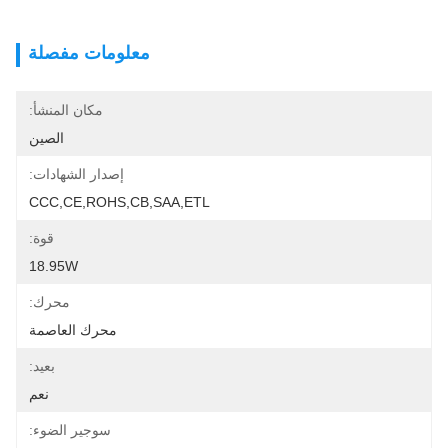
معلومات مفصلة
مكان المنشأ:
الصين
إصدار الشهادات:
CCC,CE,ROHS,CB,SAA,ETL
قوة:
18.95W
محرك:
محرك العاصمة
بعيد:
نعم
سوجير الضوء: