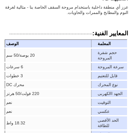
عزز أي منطقة داخلية باستخدام مروحة السقف الخاصة بنا - مثالية لغرفة
النوم والمطابخ والممرات والحاويات.
المعايير الفنية:
المعلمة
الوصف
حجم شفرة
20 بوصة/50 سم
المروحة
سرعة المروحة
6 سرعات
قابل للتعتيم
3 خطوات
نوع المحرك
محرك DC
الجهد االكهربى
220 فولت/50 هرتز
التوقيت
نعم
عكسي
نعم
الحد الأقصى
18.32 واط
للطاقة