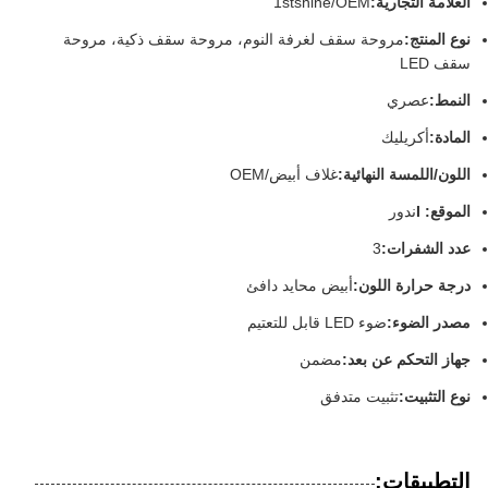
العلامة التجارية:
1stshine/OEM
نوع المنتج:
مروحة سقف لغرفة النوم، مروحة سقف ذكية، مروحة
سقف LED
النمط:
عصري
المادة:
أكريليك
اللون/اللمسة النهائية:
غلاف أبيض/OEM
الموقع: I
ندور
عدد الشفرات:
3
درجة حرارة اللون:
أبيض محايد دافئ
مصدر الضوء:
ضوء LED قابل للتعتيم
جهاز التحكم عن بعد:
مضمن
نوع التثبيت:
تثبيت متدفق
التطبيقات: