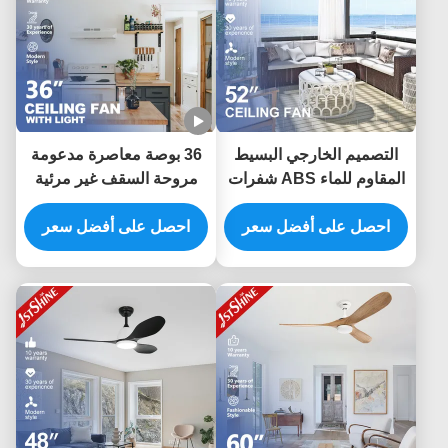
التصميم الخارجي البسيط
36 بوصة معاصرة مدعومة
المقاوم للماء ABS شفرات
مروحة السقف غير مرئية
مروحة السقف مع التحكم
ميني 4 شفرات خشب
عن بعد
احصل على أفضل سعر
احصل على أفضل سعر
مزروع ضوء ضبابي منخفض