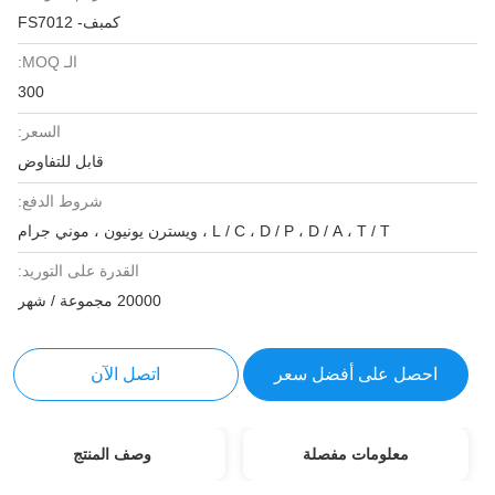
كمبف- FS7012
الـ MOQ:
300
السعر:
قابل للتفاوض
شروط الدفع:
L / C ، D / P ، D / A ، T / T ، ويسترن يونيون ، موني جرام
القدرة على التوريد:
20000 مجموعة / شهر
احصل على أفضل سعر
اتصل الآن
معلومات مفصلة
وصف المنتج