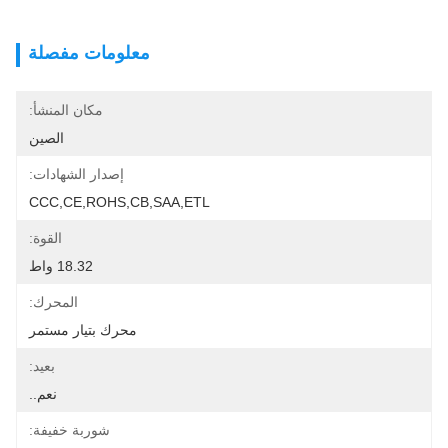
معلومات مفصلة
مكان المنشأ:
الصين
إصدار الشهادات:
CCC,CE,ROHS,CB,SAA,ETL
القوة:
18.32 واط
المحرك:
محرك بتيار مستمر
بعيد:
نعم..
شوربة خفيفة: