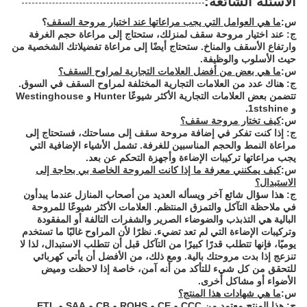
الأسئلة الشائعة:
س:
ما هي العوامل التي يجب مراعاتها عند اختيار مروحة السقف
؟
ج: عند اختيار مروحة سقف لمنزلك، ستحتاج إلى مراعاة حجم الغرفة
وارتفاع الأسقف والمناخ. ستحتاج أيضًا إلى مراعاة تفضيلاتك الشخصية من
حيث الأسلوب والوظيفة.
س:
ما هي بعض من أفضل العلامات التجارية لمراوح السقف؟
ج: هناك عدد من العلامات التجارية المختلفة لمراوح السقف في السوق.
تتضمن بعض العلامات التجارية الأكثر شيوعًا Hunter و Westinghouse
و 1stshine.
س:
كيف تختار مروحة سقف؟
ج: إذا كنت تفكر في إضافة مروحة سقف إلى مساحتك، فستحتاج إلى
مراعاة النمط والحجم المناسبين للغرفة. تشمل الأشياء الإضافية التي
يجب مراعاتها تركيبات الإضاءة وأجهزة التحكم عن بعد.
س:
كيف يمكنني معرفة ما إذا كانت المروحة الخاصة بي بحاجة إلى
الاستبدال؟
ج: هذا سؤال شائع آخر ويسأله العديد من أصحاب المنازل عندما يبدأون
في ملاحظة التآكل والتمزق المنتظم. العلامات الأكثر شيوعًا للمروحة
البالية هي التذبذب والضوضاء الصرير والشفرات التالفة أو المفقودة
وتركيبات الإضاءة التي لم تعد تضيء. نظرًا لأن المراوح غالبًا ما تستخدم
يوميًا، فإنها تتطلب قدرًا كبيرًا من التآكل قبل أن تتطلب الاستبدال، لذا لا
تنزعج إذا بدت مروحتك بالية. ومع ذلك، من الأفضل أن يأتي كهربائي
للتحقق من كل شيء للتأكد من أنه آمن، خاصة إذا لاحظت وميض
الأضواء أو مشاكل أخرى.
س:
ما هي شهادات هذا المنتج؟
ج: هذا المنتج معتمد من CCC و CE و ROHS و CB و SAA و ETL.