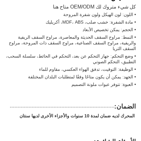
كل شيء متروك لك OEM/ODM متاح هنا​
• اللون: لون الهيكل ولون شفرة المروحة
• مادة الشفرة: خشب صلب، MDF، ABS، أكريليك
• الحجم: يمكن تخصيص الأبعاد
• النمط: مراوح السقف الحديثة والمعاصرة، مراوح السقف الريفية
والريفية، مراوح السقف الصناعية، مراوح السقف ذات المروحة، مراوح
السقف الثريا
• وضع التحكم: جهاز التحكم عن بعد، التحكم في الحائط، سلسلة السحب،
التطبيق، التحكم الصوتي
• الوظيفة: التوقيت، تدفق الهواء العكسي، مقاوم للماء
• الجهد: يمكن أن يكون متاحًا وفقًا لمتطلبات البلدان المختلفة
• العبوة: تتوفر عبوات ملونة التصميم
الضمان:
المحرك لديه ضمان لمدة 10 سنوات والأجزاء الأخرى لديها سنتان