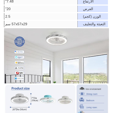
الارتفاع
7.48"
العرض
20"
الوزن (كجم)
2.5
التعبئة والتغليف
57x57x29 سم