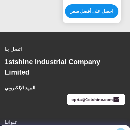
السقفية فلش جبل مع RGB
الضوء محرك DC
احصل على أفضل سعر
اتصل بنا
1stshine Industrial Company
Limited
البريد الإلكتروني
oprta@1stshine.com
عنواننا