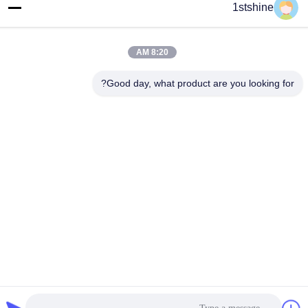
1stshine
العنوان
رقم 126 ، شارع zhongheng ، قرية baoyu ، مدينة henglan ، مدينة
Zhongshan ، مقاطعة Guangdong ، الصين
8:20 AM
هاتف
Good day, what product are you looking for?
86--18126432925
سياسة الخصوصية
|
خريطة الموقع
الصين نوعية جيدة مروحة سقف LED عن بعد المورد. حقوق النشر ©
-2026 1stshine Industrial Company Limited . كل الحقوق محفوظة.