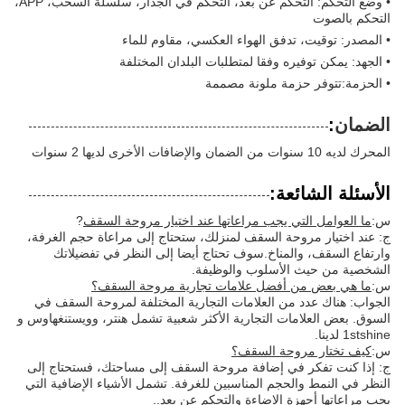
• وضع التحكم: التحكم عن بعد، التحكم في الجدار، سلسلة السحب، APP،
التحكم بالصوت
• المصدر: توقيت، تدفق الهواء العكسي، مقاوم للماء
• الجهد: يمكن توفيره وفقا لمتطلبات البلدان المختلفة
• الحزمة:تتوفر حزمة ملونة مصممة
الضمان
:
المحرك لديه 10 سنوات من الضمان والإضافات الأخرى لديها 2 سنوات
الأسئلة الشائعة:
س:
ما العوامل التي يجب مراعاتها عند اختيار مروحة السقف
?
ج: عند اختيار مروحة السقف لمنزلك، ستحتاج إلى مراعاة حجم الغرفة،
وارتفاع السقف، والمناخ.سوف تحتاج أيضا إلى النظر في تفضيلاتك
الشخصية من حيث الأسلوب والوظيفة.
س:
ما هي بعض من أفضل علامات تجارية مروحة السقف؟
الجواب: هناك عدد من العلامات التجارية المختلفة لمروحة السقف في
السوق. بعض العلامات التجارية الأكثر شعبية تشمل هنتر، وويستنغهاوس و
1stshine لدينا.
س:
كيف تختار مروحة السقف؟
ج: إذا كنت تفكر في إضافة مروحة السقف إلى مساحتك، فستحتاج إلى
النظر في النمط والحجم المناسبين للغرفة. تشمل الأشياء الإضافية التي
يجب مراعاتها أجهزة الإضاءة والتحكم عن بعد..