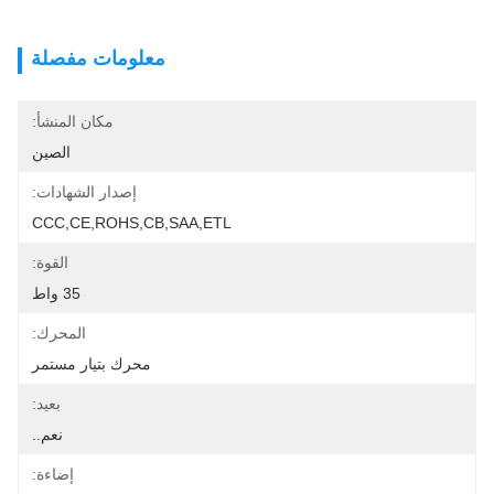
معلومات مفصلة
مكان المنشأ:
الصين
إصدار الشهادات:
CCC,CE,ROHS,CB,SAA,ETL
القوة:
35 واط
المحرك:
محرك بتيار مستمر
بعيد:
نعم..
إضاءة: