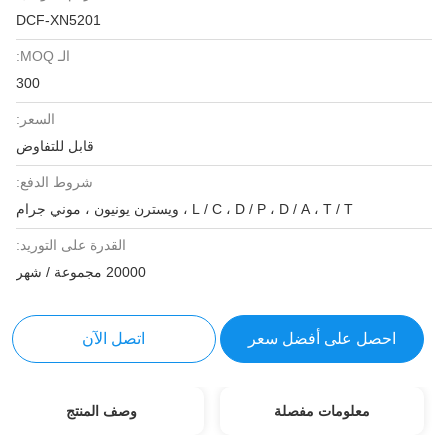
DCF-XN5201
الـ MOQ:
300
السعر:
قابل للتفاوض
شروط الدفع:
L / C ، D / P ، D / A ، T / T ، ويسترن يونيون ، موني جرام
القدرة على التوريد:
20000 مجموعة / شهر
احصل على أفضل سعر
اتصل الآن
معلومات مفصلة
وصف المنتج