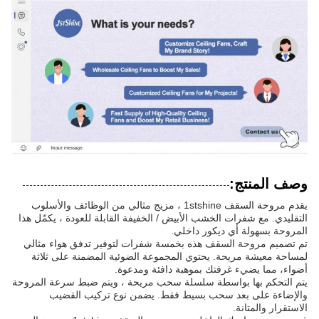
وصف المنتج:
يقدم مروحة السقف 1stshine ، مزيج مثالي من الوظائف والأسلوب
التقليدي. مع شفرات الخشب الأبيض / الخفيفة القابلة للعودة ، يكمّل هذا
المروحة بسهولة أي ديكور داخلي.
تم تصميم مروحة السقف هذه بخمسة شفرات لتوفير تدفق هواء مثالي
لمساحة معيشة مريحة. يحتوي المجموعة الضوئية المضمنة على ثلاثة
أضواء، مما يضيء غرفتك بموهبة دافئة ومدعوة.
يتم التحكم بها بواسطة سلسلة سحب مريحة ، ويتم ضبط سرعة المروحة
والإضاءة على بعد سحب بسيط فقط. يضمن نوع تركيب القضيب
الاستقرار والمتانة.