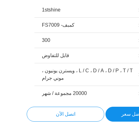
1stshine
كمبف- FS7009
300
قابل للتفاوض
L / C ، D / A ، D / P ، T / T ، ويسترن يونيون ،
موني جرام
20000 مجموعة / شهر
ضل سعر
اتصل الآن