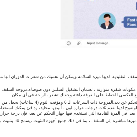
 التقليدية. لديها ميزة السلامة ويمكن أن تحميك من شفرات الدوران.انها م
ت ثابت هادئ]: محرك نحاسي عالي الجودة بنسبة 100٪ ، مع مكونات شفرة متوازنة ، لضمان التشغيل السلس دون 
ع العكسي للحفاظ على الغرفة دافئة وجعلك تشعر بالراحة في أي مكان.
 النوم (4 ساعات) يجعل من السهل الحفاظ على الراحة المثالية.
وضوح لدينا تقدم ثلاث درجات حرارة لون - أبيض، محايد، ودافئ.يمكنك استخدام
بعد. في المرة القادمة التي تستخدم فيها جهاز التحكم عن بعد، فإن درجة حرارة 
ميرها مباشرة إلى السقف ، بما في ذلك جميع أجهزة التثبيت ،يسمح لك بتثبيت ب