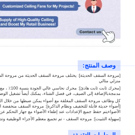
وصف المنتج:
[مروحة السقف الحديثة]: يختلف مروحة السقف الحديثة من مروحة السقف
منزلي مثالي
[محرك ثاب
مدمجةبالإضافة إلى الصيف، في فصل الشتاء، يمكنك أيضاً تشغيل الوض
كل وظائف مروحة السقف المغلقة مع أضواء يمكن ضبطها من خلال التحكم عن بعد.المروحة ذات السرعات الـ 6 ومؤقت
[أضواء حديثة قابلة للتخفيف ونظام الذاكرة]: مروحة السقف منخفضة ال
الأضواءيتم حفظ جميع الإعدادات عند إطفاء الأضواء مع جهاز التحكم عن 
[سهولة التثبيت]: مروحة السقف - تم تجميع معظم الأجزاء الوظيفية وتد