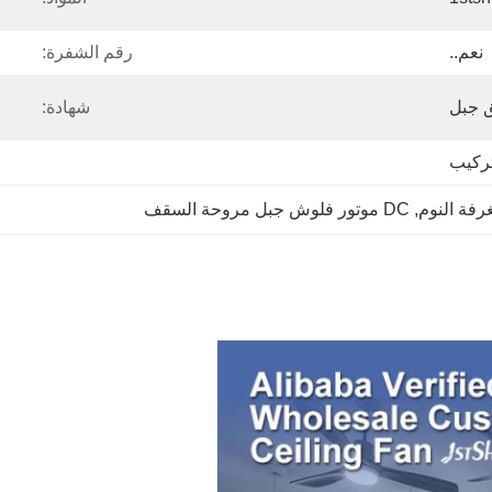
نعم..
رقم الشفرة:
 جبل
شهادة:
تركيب
, 
DC موتور فلوش جبل مروحة السقف