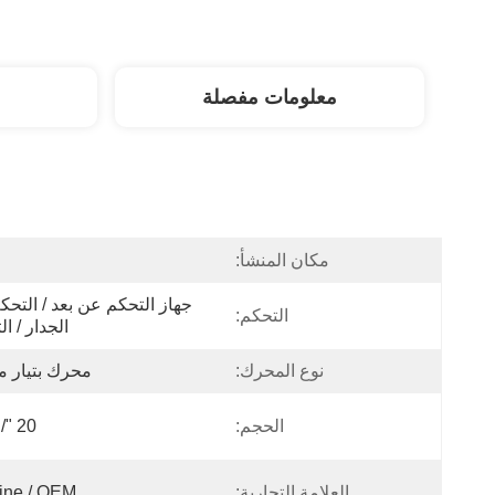
معلومات مفصلة
مكان المنشأ:
ا
التحكم:
الجدار / ا
نوع المحرك:
محرك بتيار 
الحجم:
20 "/ OEM
العلامة التجارية:
ine / OEM