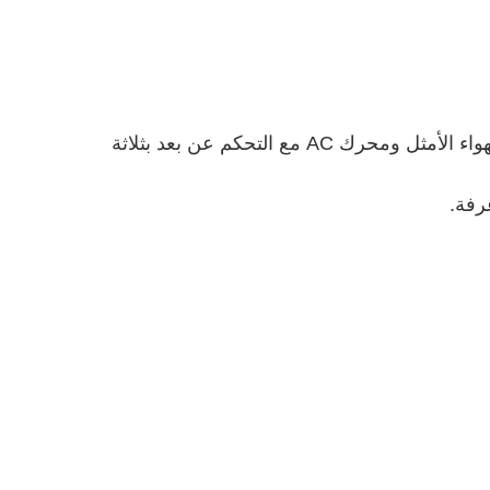
قم بتعزيز مساحتك مع مروحة السقف البيضاء الأنيقةوالذي يبدو متطوراً جداً يحتوي على خمسة شفرات ABS لتدفق الهواء الأمثل ومحرك AC مع التحكم عن بعد بثلاثة
رفة.