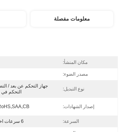
معلومات مفصلة
مكان المنشأ:
ا
مصدر الضوء:
نوع التبديل:
التحكم في ا
إصدار الشهادات:
RoHS,SAA,CB
السرعة:
6 سرعات اختيارية