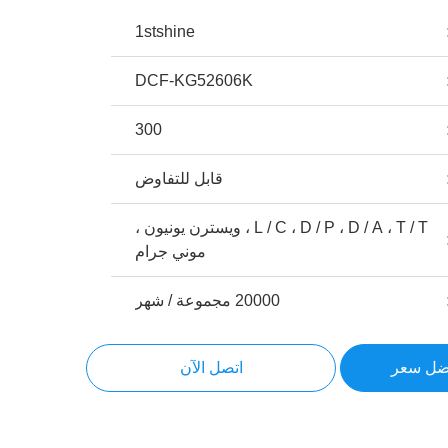
1stshine
DCF-KG52606K
300
قابل للتفاوض
L / C ، D / P ، D / A ، T / T ، ويسترن يونيون ،
موني جرام
20000 مجموعة / شهر
ضل سعر
اتصل الآن