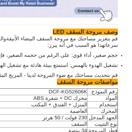
وصف مروحة السقف LED
سرعاتهذا هو السبب في أنه يبرز:
حجم صغير، أداء قوي: على الرغم من حجمه الصغير، فإن 
تشغيل الهدوء بالهمس: استمتع ببيئة هادئة مع تشغيل اله
قم بتحديث مساحتك مع ضوء المروحة لدينا - المزيج المث
مواصفات مروحة السقف
رقم النموذج
DCF-KG52606K
المواد
محرك DC + شفرة ABS
استخدام
المنزل + الفندق + المكتب
المحرك
العاصمة
الجهد المدخل
230 فولت / 50 هرتز
نوع التثبيت
السقف
قطر المروحة
34 بوصة