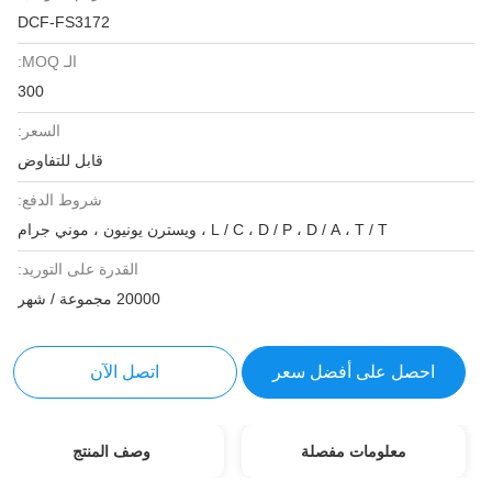
DCF-FS3172
الـ MOQ:
300
السعر:
قابل للتفاوض
شروط الدفع:
L / C ، D / P ، D / A ، T / T ، ويسترن يونيون ، موني جرام
القدرة على التوريد:
20000 مجموعة / شهر
احصل على أفضل سعر
اتصل الآن
معلومات مفصلة
وصف المنتج