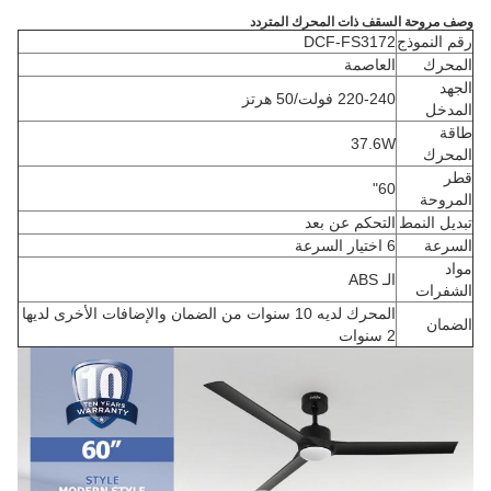
وصف مروحة السقف ذات المحرك المتردد
رقم النموذج
DCF-FS3172
المحرك
العاصمة
الجهد
220-240 فولت/50 هرتز
المدخل
طاقة
37.6W
المحرك
قطر
60"
المروحة
تبديل النمط
التحكم عن بعد
السرعة
6 اختيار السرعة
مواد
الـ ABS
الشفرات
المحرك لديه 10 سنوات من الضمان والإضافات الأخرى لديها
الضمان
2 سنوات