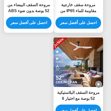
مروحة سقف خارجية
مروحة السقف البيضاء من
مقاومة للماء IP65 من
52 بوصة بدون ضوء ABS
البلاستيك ABS مع شفرات
Blade Smart APP
احصل على أفضل سعر
52 بوصة وجهاز تحكم عن
Control
احصل على أفضل سعر
بعد
مروحة السقف البلاستيكية
52 بوصة مع اختيار 6
سرعات والتحكم عن بعد
الذكي لمصدر الطاقة
احصل على أفضل سعر