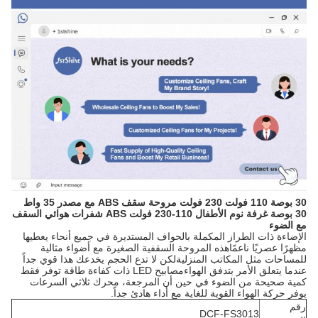
30 بوصة 110 فولت 230 فولت مروحة سقف ABS مع مصدر 35 واط
30 بوصة غرفة نوم الأطفال 110-230 فولت ABS شفرات هوائي السقف
مع الضوء
الإضاءة ذات الطراز المكملة بالحواف المستديرة في جميع أنحاء يعطيها
مظهرًا عصريًا ناعمًاهذه المروحة السقفية الصغيرة مع أضواء مثالية
للمساحات مثل المكاتب المنزليةلكن لا تدع الحجم يخدعك هذا قوي جداً
عندما يتعلق الأمر بتدفق الهواءمصابيح LED ذات كفاءة طاقة توفر فقط
كمية صحيحة من الضوء في حين أن المرجعة، محرك ثلاثي السرعات
يوفر حركة الهواء القوية للغاية مع أداء هادئ جداً.
رقم
DCF-FS3013