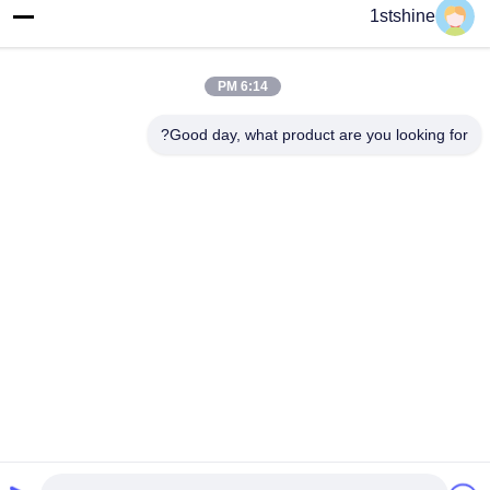
1stshine
العنوان
رقم 126 ، شارع zhongheng ، قرية baoyu ، مدينة henglan ، مدينة
Zhongshan ، مقاطعة Guangdong ، الصين
6:14 PM
هاتف
Good day, what product are you looking for?
86--18126432925
سياسة الخصوصية
|
خريطة الموقع
الصين نوعية جيدة مروحة سقف LED عن بعد المورد. حقوق النشر ©
-2026 1stshine Industrial Company Limited . كل الحقوق محفوظة.