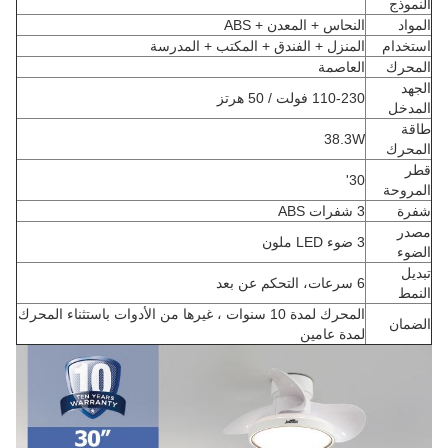
النموذج
المواد
النحاس + المعدن + ABS
استخدام
المنزل + الفندق + المكتب + المدرسة
المحرك
العاصمة
الجهد
110-230 فولت / 50 هرتز
المدخل
طاقة
38.3W
المحرك
قطر
30'
المروحة
شفرة
3 شفرات ABS
مصدر
3 ضوء LED ملون
الضوء
تبديل
6 سرعات، التحكم عن بعد
النمط
المحرك لمدة 10 سنوات ، غيرها من الأدوات باستثناء المحرك
الضمان
لمدة عامين