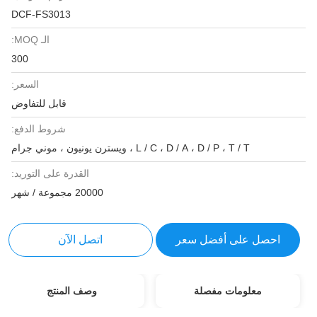
DCF-FS3013
الـ MOQ:
300
السعر:
قابل للتفاوض
شروط الدفع:
L / C ، D / A ، D / P ، T / T ، ويسترن يونيون ، موني جرام
القدرة على التوريد:
20000 مجموعة / شهر
احصل على أفضل سعر
اتصل الآن
معلومات مفصلة
وصف المنتج