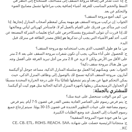
ج: إذا كنت تفكر في إضافة مروحة السقف إلى مساحتك، فستحتاج إلى النظر في
النمط والحجم المناسب للغرفة. أشياء إضافية يجب مراعاتها تشمل مصابيح الضوء
والتحكم عن بعد.
س: كيف أضع مروحة السقف؟
الجواب: إن تركيب مروحة السقف هو مهمة يمكن لمعظم أصحاب المنازل إنجازها. إذا
كنت غير متأكد من قدرتك على القيام بالعمل أم لا، فاستأجر كهربائي ليأتي ويعالجها
لك.إذا قررت أن تتولى المشروع بنفسكاحرص على اتباع تعليمات الشركة المصنعة عن
كثب. أحد أهم الأشياء التي يجب أن تتذكرها هو إغلاق مصدر الطاقة في منزلك قبل
البدء.
س: ما هو طول القضيب الذي يجب استخدامه مع مروحة السقف؟
ج: للحصول على أداء مثالي، يجب أن تكون شفرات مروحة السقف على بعد 2.4 متر
على الأقل من الأرض ولكن لا تزيد عن 2.8 متر من أجل تبريد الغرفة على أفضل وجه.
س: هل هناك مروحة سقف ذكية؟
الجواب: نعم، ويمكنهم إما العمل مع سلسلة المنازل الذكية، مساعد جوجل أو أليكسة
أمازون. مروحة السقف الذكية تسمح لك بالوصول إلى وظائف المنزل الذكي، حيث
يمكن التحكم فيها عن بعد،أو يتم تشغيلها تلقائيًا بناءً على درجة الحرارة المحددة مسبقًا
أو الجداول الزمنيةيمكن ربطها بأجهزة المنزل الذكية الحالية مثل هوم كيت أو أليكسا.
للمشتري بالجملة:
س: كم من الوقت سنحصل على عينة منك؟
ج: يتم فرض رسوم على العناصر العادية بنفس القدر في غضون 5-7 أيام. يتم فرض
رسوم مضاعفة على عينات التطوير الجديدة في غضون 15-30 يومًا. سيتم إرجاع جميع
رسوم العينات إلى العميل عند وضع الطلبات الكبيرة.
س: ما هي جودة ضوء المروحة السقفية؟
ج: منتجاتنا الرئيسية حصلت على شهادة CE، CB، ETL، ROHS، REACH، SAA،
KC...