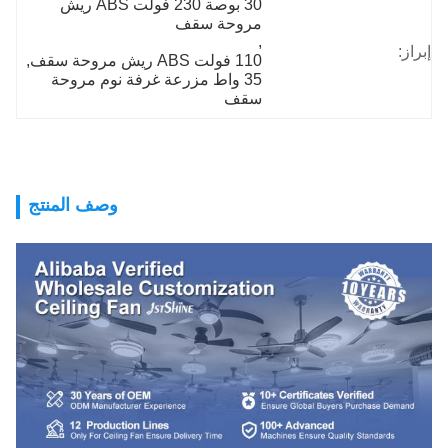
30 بوصة 230 فولت ABS ريش 
مروحة سقف
, 
إبراز:
110 فولت ABS ريش مروحة سقف
, 
35 واط مزرعة غرفة نوم مروحة 
سقف
وصف المنتج