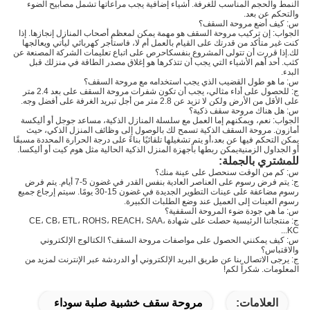
النمط والحجم المناسب للغرفة. أشياء إضافية يجب مراعاتها تشمل مصابيح الضوء
والتحكم عن بعد.
س: كيف أضع مروحة السقف؟
الجواب: إن تركيب مروحة السقف هو مهمة يمكن لمعظم أصحاب المنازل إنجازها. إذا
كنت غير متأكد من قدرتك على القيام بالعمل أم لا، فاستأجر كهربائي ليأتي ويعالجها
لك.إذا قررت أن تتولى المشروع بنفسكاحرص على اتباع تعليمات الشركة المصنعة عن
كثب. أحد أهم الأشياء التي يجب أن تتذكرها هو إغلاق مصدر الطاقة في منزلك قبل
البدء.
س: ما هو طول القضيب الذي يجب استخدامه مع مروحة السقف؟
ج: للحصول على أداء مثالي، يجب أن تكون شفرات مروحة السقف على بعد 2.4 متر
على الأقل من الأرض ولكن لا تزيد عن 2.8 متر من أجل تبريد الغرفة على أفضل وجه.
س: هل هناك مروحة سقف ذكية؟
الجواب: نعم، ويمكنهم إما العمل مع سلسلة المنازل الذكية، مساعد جوجل أو أليكسة
أمازون. مروحة السقف الذكية تسمح لك بالوصول إلى وظائف المنزل الذكي، حيث
يمكن التحكم فيها عن بعد،أو يتم تشغيلها تلقائيًا بناءً على درجة الحرارة المحددة مسبقًا
أو الجداول الزمنيةيمكن ربطها بأجهزة المنزل الذكية الحالية مثل هوم كيت أو أليكسا.
للمشتري بالجملة:
س: كم من الوقت سنحصل على عينة منك؟
ج: يتم فرض رسوم على العناصر العادية بنفس القدر في غضون 5-7 أيام. يتم فرض
رسوم مضاعفة على عينات التطوير الجديدة في غضون 15-30 يومًا. سيتم إرجاع جميع
رسوم العينات إلى العميل عند وضع الطلبات الكبيرة.
س: ما هي جودة ضوء المروحة السقفية؟
ج: منتجاتنا الرئيسية حصلت على شهادة CE، CB، ETL، ROHS، REACH، SAA،
KC...
س: كيف يمكنني الحصول على مواصفات مروحة السقف؟ الكتالوج الإلكتروني
والاقتباس؟
ج: يرجى الاتصال بنا عن طريق البريد الإلكتروني أو الدردشة عبر الإنترنت لمزيد من
المعلومات. شكراً لكم!
العلامات:
مروحة سقف خشبية صلبة سوداء