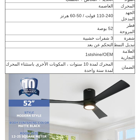
المحرك
العاصمة
الجهد
110-240 فولت / 50-60 هرتز
المدخل
قطر
52 بوصة
المروحة
شفرة
3 شفرات خشبية
تبديل النمط
التحكم عن بعد
العلامة
1stshine/OEM
التجارية
المحرك لمدة 10 سنوات ، المكونات الأخرى باستثناء المحرك
الضمان
لمدة سنة واحدة