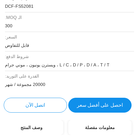
DCF-FS52081
الـ MOQ:
300
السعر:
قابل للتفاوض
شروط الدفع:
L / C ، D / P ، D / A ، T / T ، ويسترن يونيون ، موني جرام
القدرة على التوريد:
20000 مجموعة / شهر
احصل على أفضل سعر
اتصل الآن
معلومات مفصلة
وصف المنتج