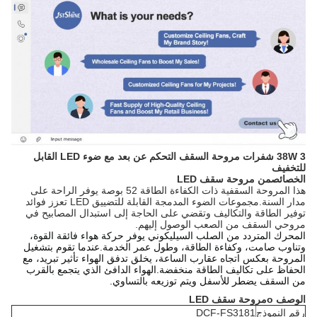
38W 3 شفرات مروحة السقف التحكم عن بعد مع ضوء LED القابل
للتخفيف
الخصائص
من مروحة سقف LED
هذا المروحة السقفية ذات الكفاءة الطاقة 52 بوصة يوفر الراحة على
مدار السنة.مجموعات الضوء المدمجة القابلة للتضييق LED تعزز فوائد
توفير الطاقة والتكاليف وتقضي على الحاجة إلى استبدال المصابيح في
مروحي السقف من الصعب الوصول إليهم.
المحرك المتردد من الصلب السيليكوني يوفر حركة هواء فائقة القوة،
وتناوب صامت، وكفاءة الطاقة، وطول عمر الخدمة.
عندما تقوم بتشغيل
المروحة بعكس اتجاه عقارب الساعة، يخلق تدفق الهواء تأثير تبريد، مع
الحفاظ على تكاليف الطاقة منخفضة.الهواء الدافئ الذي يتجمع بالقرب
من السقف يضطر للأسفل ويتم توزيعه بالتساوي.
الوصف
o
مروحة سقف LED
رقم النموذج
DCF-FS3181