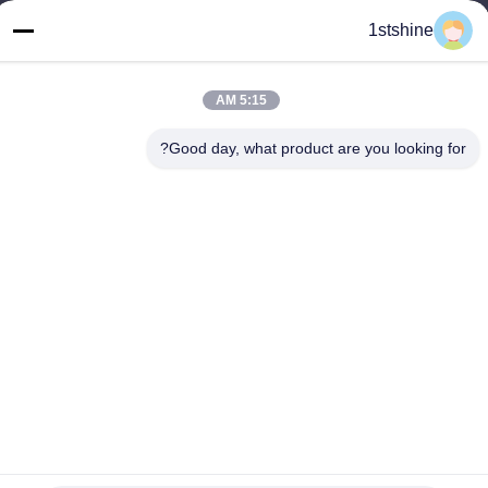
عنواننا
1stshine
العنوان
رقم 126 ، شارع zhongheng ، قرية baoyu ، مدينة henglan ، مدينة
Zhongshan ، مقاطعة Guangdong ، الصين
5:15 AM
هاتف
Good day, what product are you looking for?
86--18126432925
سياسة الخصوصية
|
خريطة الموقع
الصين نوعية جيدة مروحة سقف LED عن بعد المورد. حقوق النشر ©
-2026 1stshine Industrial Company Limited . كل الحقوق محفوظة.