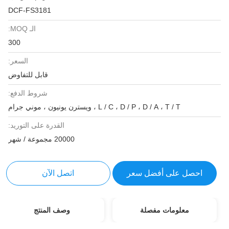
DCF-FS3181
الـ MOQ:
300
السعر:
قابل للتفاوض
شروط الدفع:
L / C ، D / P ، D / A ، T / T ، ويسترن يونيون ، موني جرام
القدرة على التوريد:
20000 مجموعة / شهر
احصل على أفضل سعر
اتصل الآن
معلومات مفصلة
وصف المنتج