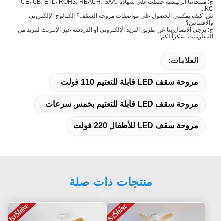
ج: منتجاتنا الرئيسية حصلت على شهادة CE، CB، ETL، ROHS، REACH، SAA،
KC...
س: كيف يمكنني الحصول على مواصفات مروحة السقف؟ الكتالوج الإلكتروني
والاقتباس؟
ج: يرجى الاتصال بنا عن طريق البريد الإلكتروني أو الدردشة عبر الإنترنت لمزيد من
المعلومات. شكراً لكم!
العلامات:
مروحة سقف LED قابلة للتعتيم 110 فولت
مروحة سقف LED قابلة للتعتيم بخمس سرعات
مروحة سقف LED للأطفال 220 فولت
منتجات ذات صلة