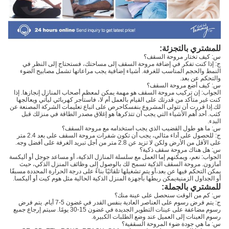
للمشتري بالتجزئة:
س: كيف تختار مروحة السقف؟
ج: إذا كنت تفكر في إضافة مروحة السقف إلى مساحتك، فستحتاج إلى النظر في
النمط والحجم المناسب للغرفة. أشياء إضافية يجب مراعاتها تشمل مصابيح الضوء
والتحكم عن بعد.
س: كيف أضع مروحة السقف؟
الجواب: إن تركيب مروحة السقف هو مهمة يمكن لمعظم أصحاب المنازل إنجازها. إذا
كنت غير متأكد من قدرتك على القيام بالعمل أم لا، فاستأجر كهربائي ليأتي ويعالجها
لك.إذا قررت أن تتولى المشروع بنفسكاحرص على اتباع تعليمات الشركة المصنعة عن
كثب. أحد أهم الأشياء التي يجب أن تتذكرها هو إغلاق مصدر الطاقة في منزلك قبل
البدء.
س: ما هو طول القضيب الذي يجب استخدامه مع مروحة السقف؟
ج: للحصول على أداء مثالي، يجب أن تكون شفرات مروحة السقف على بعد 2.4 متر
على الأقل من الأرض ولكن لا تزيد عن 2.8 متر من أجل تبريد الغرفة على أفضل وجه.
س: هل هناك مروحة سقف ذكية؟
الجواب: نعم، ويمكنهم إما العمل مع سلسلة المنازل الذكية، أو مساعد جوجل أو أليكسة
أمازون. مروحة السقف الذكية تسمح لك بالوصول إلى وظائف المنزل الذكي، حيث
يمكن التحكم فيها عن بعد،أو يتم تشغيلها تلقائيًا بناءً على درجة الحرارة المحددة مسبقًا
أو الجداول الزمنيةيمكن ربطها بأجهزة المنزل الذكية الحالية مثل هوم كيت أو أليكسا.
للمشتري بالجملة:
س: كم من الوقت سنحصل على عينة منك؟
ج: يتم فرض رسوم على العناصر العادية بنفس القدر في غضون 5-7 أيام. يتم فرض
رسوم مضاعفة على عينات التطوير الجديدة في غضون 15-30 يومًا. سيتم إرجاع جميع
رسوم العينات إلى العميل عند وضع الطلبات الكبيرة.
س: ما هي جودة ضوء المروحة السقفية؟