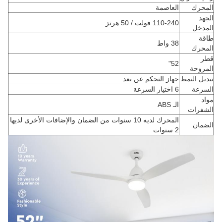
المحرك
العاصمة
الجهد
110-240 فولت / 50 هرتز
المدخل
طاقة
38 واط
المحرك
قطر
52"
المروحة
تبديل النمط
جهاز التحكم عن بعد
السرعة
6 اختيار السرعة
مواد
الـ ABS
الشفرات
المحرك لديه 10 سنوات من الضمان والإضافات الأخرى لديها
الضمان
2 سنوات