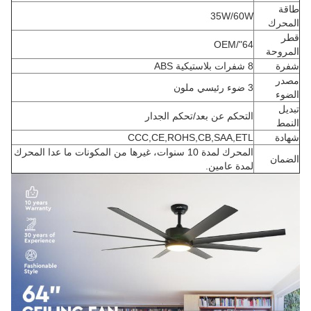
طاقة
35W/60W
المحرك
قطر
64"/OEM
المروحة
شفرة
8 شفرات بلاستيكية ABS
مصدر
3 ضوء رئيسي ملون
الضوء
تبديل
التحكم عن بعد/تحكم الجدار
النمط
شهادة
CCC,CE,ROHS,CB,SAA,ETL
المحرك لمدة 10 سنوات، غيرها من المكونات ما عدا المحرك
الضمان
لمدة عامين.