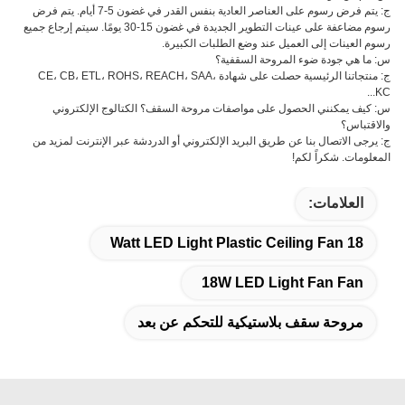
ج: يتم فرض رسوم على العناصر العادية بنفس القدر في غضون 5-7 أيام. يتم فرض
رسوم مضاعفة على عينات التطوير الجديدة في غضون 15-30 يومًا. سيتم إرجاع جميع
رسوم العينات إلى العميل عند وضع الطلبات الكبيرة.
س: ما هي جودة ضوء المروحة السقفية؟
ج: منتجاتنا الرئيسية حصلت على شهادة CE، CB، ETL، ROHS، REACH، SAA،
KC...
س: كيف يمكنني الحصول على مواصفات مروحة السقف؟ الكتالوج الإلكتروني
والاقتباس؟
ج: يرجى الاتصال بنا عن طريق البريد الإلكتروني أو الدردشة عبر الإنترنت لمزيد من
المعلومات. شكراً لكم!
العلامات:
18 Watt LED Light Plastic Ceiling Fan
18W LED Light Fan Fan
مروحة سقف بلاستيكية للتحكم عن بعد