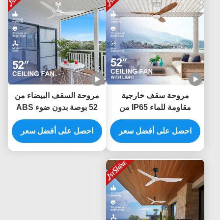
مروحة سقف خارجية
مروحة السقف البيضاء من
مقاومة للماء IP65 من
52 بوصة بدون ضوء ABS
البلاستيك ABS مع شفرات
Blade Smart APP
احصل على أفضل سعر
52 بوصة وجهاز تحكم عن
Control
احصل على أفضل سعر
بعد