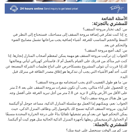
الأسئلة الشائعة
للمشتري بالتجزئة:
س: كيف تختار مروحة السقف؟
ج: إذا كنت تفكر في إضافة مروحة السقف إلى مساحتك، فستحتاج إلى النظر في
النمط والحجم المناسب للغرفة. أشياء إضافية يجب مراعاتها تشمل مصابيح الضوء
والتحكم عن بعد.
س: كيف أضع مروحة السقف؟
الجواب: إن تركيب مروحة السقف هو مهمة يمكن لمعظم أصحاب المنازل إنجازها. إذا
كنت غير متأكد من قدرتك على القيام بالعمل أم لا، فاستأجر كهربائي ليأتي ويعالجها
لك.إذا قررت أن تتولى المشروع بنفسكاحرص على اتباع تعليمات الشركة المصنعة عن
كثب. أحد أهم الأشياء التي يجب أن تتذكرها هو إغلاق مصدر الطاقة في منزلك قبل
البدء.
س: ما هو طول القضيب الذي يجب استخدامه مع مروحة السقف؟
ج: للحصول على أداء مثالي، يجب أن تكون شفرات مروحة السقف على بعد 2.4 متر
على الأقل من الأرض ولكن لا تزيد عن 2.8 متر من أجل تبريد الغرفة على أفضل وجه.
س: هل هناك مروحة سقف ذكية؟
الجواب: نعم، ويمكنهم إما العمل مع سلسلة المنازل الذكية، مساعد جوجل أو أليكسة
أمازون. مروحة السقف الذكية تسمح لك بالوصول إلى وظائف المنزل الذكي، حيث
يمكن التحكم فيها عن بعد،أو يتم تشغيلها تلقائيًا بناءً على درجة الحرارة المحددة مسبقًا
أو الجداول الزمنيةيمكن ربطها بأجهزة المنزل الذكية الحالية مثل هوم كيت أو أليكسا.
للمشتري بالجملة:
س: كم من الوقت سنحصل على عينة منك؟