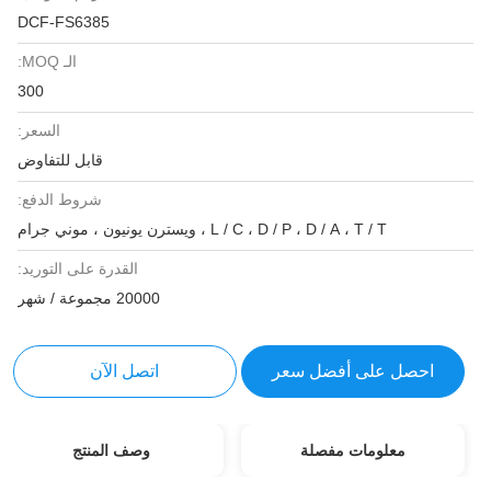
DCF-FS6385
الـ MOQ:
300
السعر:
قابل للتفاوض
شروط الدفع:
L / C ، D / P ، D / A ، T / T ، ويسترن يونيون ، موني جرام
القدرة على التوريد:
20000 مجموعة / شهر
احصل على أفضل سعر
اتصل الآن
معلومات مفصلة
وصف المنتج