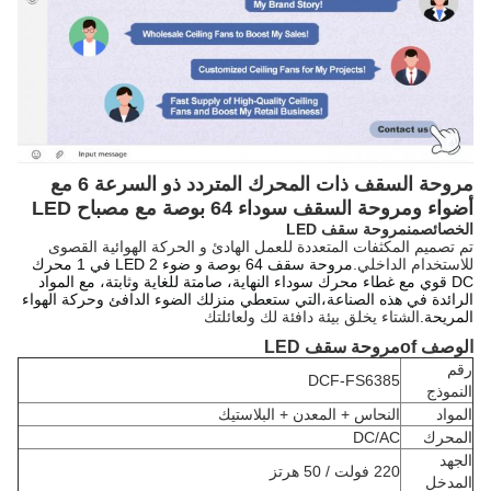
مروحة السقف ذات المحرك المتردد ذو السرعة 6 مع
أضواء ومروحة السقف سوداء 64 بوصة مع مصباح LED
الخصائص
من
مروحة سقف LED
تم تصميم المكثفات المتعددة للعمل الهادئ و الحركة الهوائية القصوى
للاستخدام الداخلي.
مروحة سقف 64 بوصة و ضوء LED 2 في 1 محرك
DC قوي مع غطاء محرك سوداء النهاية، صامتة للغاية وثابتة، مع المواد
الرائدة في هذه الصناعة،التي ستعطي منزلك الضوء الدافئ وحركة الهواء
المريحة.
الشتاء يخلق بيئة دافئة لك ولعائلتك
الوصف
f
o
مروحة سقف LED
رقم
DCF-FS6385
النموذج
المواد
النحاس + المعدن + البلاستيك
المحرك
DC/AC
الجهد
220 فولت / 50 هرتز
المدخل