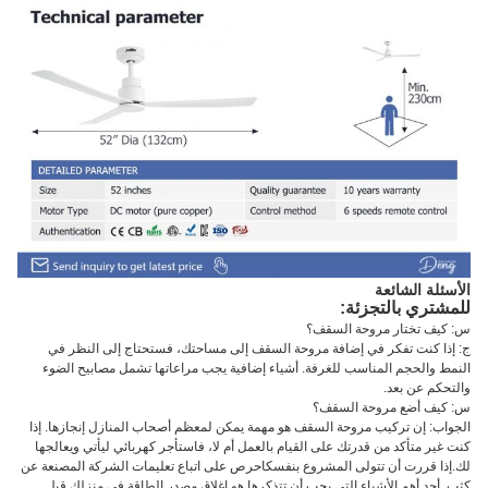
الأسئلة الشائعة
للمشتري بالتجزئة:
س: كيف تختار مروحة السقف؟
ج: إذا كنت تفكر في إضافة مروحة السقف إلى مساحتك، فستحتاج إلى النظر في
النمط والحجم المناسب للغرفة. أشياء إضافية يجب مراعاتها تشمل مصابيح الضوء
والتحكم عن بعد.
س: كيف أضع مروحة السقف؟
الجواب: إن تركيب مروحة السقف هو مهمة يمكن لمعظم أصحاب المنازل إنجازها. إذا
كنت غير متأكد من قدرتك على القيام بالعمل أم لا، فاستأجر كهربائي ليأتي ويعالجها
لك.إذا قررت أن تتولى المشروع بنفسكاحرص على اتباع تعليمات الشركة المصنعة عن
كثب. أحد أهم الأشياء التي يجب أن تتذكرها هو إغلاق مصدر الطاقة في منزلك قبل