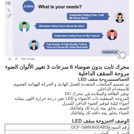
محرك ثابت بدون ضوضاء 6 سرعات 3 تغيير الألوان الضوء
مروحة السقف الداخلية
الخصائص
من
مروحة سقف LED
تم تصميم المكثفات المتعددة للعمل الهادئ و الحركة الهوائية القصوى
للاستخدام الداخلي.
توفير الطاقة والسلامة في محرك DC
المروحة السقفية ذات الأضواء و LED تغير درجة حرارة اللون بمثابة
أضواء ليلية لتوفير الضوء الدافئ للمنزل.
الصيف يخلق بيئة باردة لك ولعائلتك
الشتاء يخلق بيئة دافئة لك ولعائلتك
الوصف
f
o
مروحة سقف LED
رقم النموذج
DCF-SW60605ABS
المحرك
العاصمة