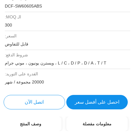
DCF-SW60605ABS
الـ MOQ:
300
السعر:
قابل للتفاوض
شروط الدفع:
L / C ، D / P ، D / A ، T / T ، ويسترن يونيون ، موني جرام
القدرة على التوريد:
20000 مجموعة / شهر
احصل على أفضل سعر
اتصل الآن
معلومات مفصلة
وصف المنتج