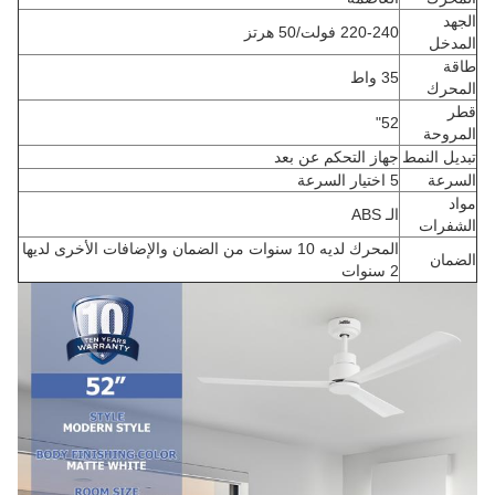
الجهد
220-240 فولت/50 هرتز
المدخل
طاقة
35 واط
المحرك
قطر
52"
المروحة
تبديل النمط
جهاز التحكم عن بعد
السرعة
5 اختيار السرعة
مواد
الـ ABS
الشفرات
المحرك لديه 10 سنوات من الضمان والإضافات الأخرى لديها
الضمان
2 سنوات