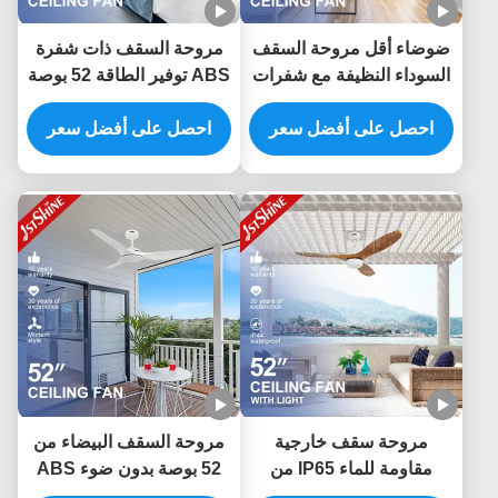
ضوضاء أقل مروحة السقف
مروحة السقف ذات شفرة
السوداء النظيفة مع شفرات
ABS توفير الطاقة 52 بوصة
الحبوب الخشبية الداكنة ونوع
مع التحكم الذكي APP
مفتاح التحكم عن بعد
احصل على أفضل سعر
والتحكم عن بعد
احصل على أفضل سعر
مروحة سقف خارجية
مروحة السقف البيضاء من
مقاومة للماء IP65 من
52 بوصة بدون ضوء ABS
البلاستيك ABS مع شفرات
Blade Smart APP