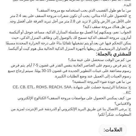
البدء.
س: ما هو طول القضيب الذي يجب استخدامه مع مروحة السقف؟
ج: للحصول على أداء مثالي، يجب أن تكون شفرات مروحة السقف على بعد 2.4 متر
على الأقل من الأرض ولكن لا تزيد عن 2.8 متر من أجل تبريد الغرفة على أفضل وجه.
س: هل هناك مروحة سقف ذكية؟
الجواب: نعم، ويمكنهم إما العمل مع سلسلة المنازل الذكية، مساعد جوجل أو أليكسة
أمازون. مروحة السقف الذكية تسمح لك بالوصول إلى وظائف المنزل الذكي، حيث
يمكن التحكم فيها عن بعد،أو يتم تشغيلها تلقائيًا بناءً على درجة الحرارة المحددة مسبقًا
أو الجداول الزمنيةيمكن ربطها بأجهزة المنزل الذكية الحالية مثل هوم كيت أو أليكسا.
للمشتري بالجملة:
س: كم من الوقت سنحصل على عينة منك؟
ج: يتم فرض رسوم على العناصر العادية بنفس القدر في غضون 5-7 أيام. يتم فرض
رسوم مضاعفة على عينات التطوير الجديدة في غضون 15-30 يومًا. سيتم إرجاع جميع
رسوم العينات إلى العميل عند وضع الطلبات الكبيرة.
س: ما هي جودة ضوء المروحة السقفية؟
ج: منتجاتنا الرئيسية حصلت على شهادة CE، CB، ETL، ROHS، REACH، SAA،
KC...
س: كيف يمكنني الحصول على مواصفات مروحة السقف؟ الكتالوج الإلكتروني
والاقتباس؟
ج: يرجى الاتصال بنا عن طريق البريد الإلكتروني أو الدردشة عبر الإنترنت لمزيد من
المعلومات. شكراً لكم!
العلامات: