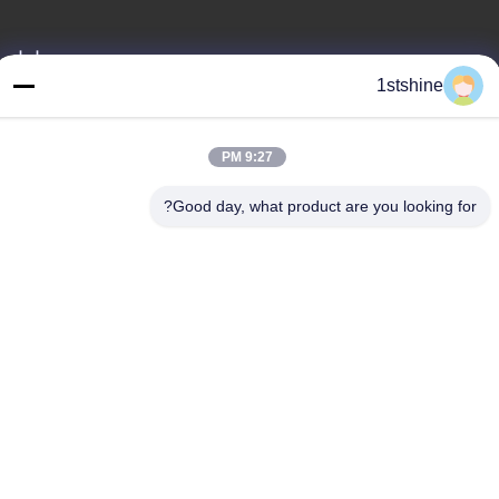
عنواننا
1stshine
العنوان
رقم 126 ، شارع zhongheng ، قرية baoyu ، مدينة henglan ، مدينة
Zhongshan ، مقاطعة Guangdong ، الصين
9:27 PM
هاتف
Good day, what product are you looking for?
86--18126432925
سياسة الخصوصية
|
خريطة الموقع
الصين نوعية جيدة مروحة سقف LED عن بعد المورد. حقوق النشر ©
-2026 1stshine Industrial Company Limited . كل الحقوق محفوظة.