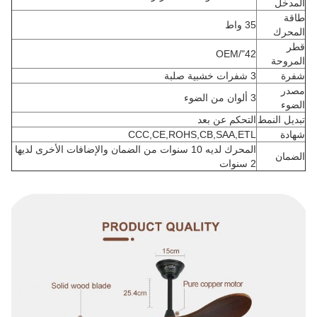
المدخل
طاقة
35 واط
المحرك
قطر
42"/OEM
المروحة
شفرة
3 شفرات خشبية صلبة
مصدر
3 ألوان من الضوء
الضوء
تبديل النمط
التحكم عن بعد
شهادة
CCC,CE,ROHS,CB,SAA,ETL
المحرك لديه 10 سنوات من الضمان والإضافات الأخرى لديها
الضمان
2 سنوات