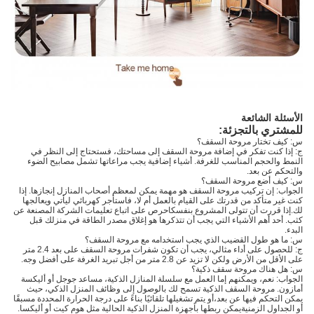
الأسئلة الشائعة
للمشتري بالتجزئة:
س: كيف تختار مروحة السقف؟
ج: إذا كنت تفكر في إضافة مروحة السقف إلى مساحتك، فستحتاج إلى النظر في
النمط والحجم المناسب للغرفة. أشياء إضافية يجب مراعاتها تشمل مصابيح الضوء
والتحكم عن بعد.
س: كيف أضع مروحة السقف؟
الجواب: إن تركيب مروحة السقف هو مهمة يمكن لمعظم أصحاب المنازل إنجازها. إذا
كنت غير متأكد من قدرتك على القيام بالعمل أم لا، فاستأجر كهربائي ليأتي ويعالجها
لك.إذا قررت أن تتولى المشروع بنفسكاحرص على اتباع تعليمات الشركة المصنعة عن
كثب. أحد أهم الأشياء التي يجب أن تتذكرها هو إغلاق مصدر الطاقة في منزلك قبل
البدء.
س: ما هو طول القضيب الذي يجب استخدامه مع مروحة السقف؟
ج: للحصول على أداء مثالي، يجب أن تكون شفرات مروحة السقف على بعد 2.4 متر
على الأقل من الأرض ولكن لا تزيد عن 2.8 متر من أجل تبريد الغرفة على أفضل وجه.
س: هل هناك مروحة سقف ذكية؟
الجواب: نعم، ويمكنهم إما العمل مع سلسلة المنازل الذكية، مساعد جوجل أو أليكسة
أمازون. مروحة السقف الذكية تسمح لك بالوصول إلى وظائف المنزل الذكي، حيث
يمكن التحكم فيها عن بعد،أو يتم تشغيلها تلقائيًا بناءً على درجة الحرارة المحددة مسبقًا
أو الجداول الزمنيةيمكن ربطها بأجهزة المنزل الذكية الحالية مثل هوم كيت أو أليكسا.