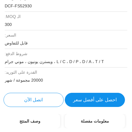
DCF-FS52930
الـ MOQ:
300
السعر:
قابل للتفاوض
شروط الدفع:
L / C ، D / P ، D / A ، T / T ، ويسترن يونيون ، موني جرام
القدرة على التوريد:
20000 مجموعة / شهر
احصل على أفضل سعر
اتصل الآن
معلومات مفصلة
وصف المنتج