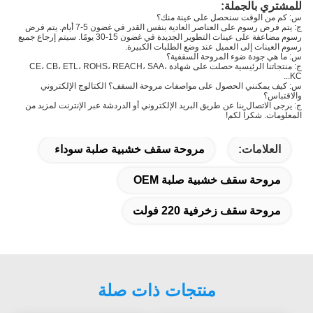
للمشتري بالجملة:
س: كم من الوقت سنحصل على عينة منك؟
ج: يتم فرض رسوم على العناصر العادية بنفس القدر في غضون 5-7 أيام. يتم فرض
رسوم مضاعفة على عينات التطوير الجديدة في غضون 15-30 يومًا. سيتم إرجاع جميع
رسوم العينات إلى العميل عند وضع الطلبات الكبيرة.
س: ما هي جودة ضوء المروحة السقفية؟
ج: منتجاتنا الرئيسية حصلت على شهادة CE، CB، ETL، ROHS، REACH، SAA،
KC...
س: كيف يمكنني الحصول على مواصفات مروحة السقف؟ الكتالوج الإلكتروني
والاقتباس؟
ج: يرجى الاتصال بنا عن طريق البريد الإلكتروني أو الدردشة عبر الإنترنت لمزيد من
المعلومات. شكراً لكم!
العلامات:
مروحة سقف خشبية صلبة سوداء
مروحة سقف خشبية صلبة OEM
مروحة سقف زخرفية 220 فولت
منتجات ذات صلة