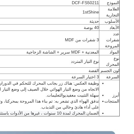
النموذج
DCF-FS50211
العلامة
1stShine
التجارية
الأسلوب
حديثة
الأبعاد
40 بوصة
عدد
شفرات
3 شفرات من MDF
المروحة
المواد
المعدنية + MDF سرير + الشاشة الزجاجية
نوع
نوع التيار المتردد
المحرك
لون الجسم
الفضة
السرعة
3 اختيار السرعة
وظيفة العكس: هناك زر بجانب المحرك للتحكم في الدوران ا
الاتجاه من وضع التيار الهوائي خلال الصيف إلى وضع التيار 
أبرز
سهلة التثبيت مع
فيديو
التعليمات
.
المنتجات
تدفق الهواء الذي تشعر به: تم بناء هذا المروحة بمحركنا، و
على أداء هادئ وخالي من التذبذب.
الضمان:
المحرك لمدة 10 سنوات ، غيرها من الأدوات باستثناء المحرك لمدة عامين