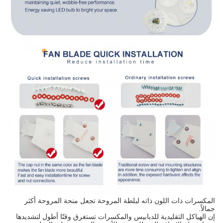
المكسرات ذات اللون ذاته لبلطة المروحة تجعل منحة المروحة أكثر
جمالاً.
إن الهياكل التقليدية للدبابيس والمكسرات تستغرق وقتًا أطول لتشديدها