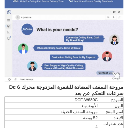
مروحة السقف المضادة للشفرة المزدوجة محرك Dc 6
سرعات التحكم عن بعد
النموذج
DCF-W680C
اللون
الأبيض
إنهاء
اسم المنتج
مروحة السقف الحديثة
الأبعاد
52 بوصة
عدد شفرات
4