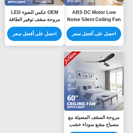
ABS DC Motor Low
OEM عكس الضوء LED
Noise Silent Ceiling Fan
مروحة سقف توفير الطاقة
With LED Light للمطعم
220V DC محرك نحاسي
والمطعم
احصل على أفضل سعر
احصل على أفضل سعر
مروحة السقف المضيئة مع
مصباح مشع سوداء خشب
صلب