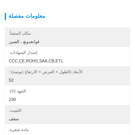
معلومات مفصلة
مكان المنشأ:
قوانغدونغ ، الصين
إصدار الشهادات:
CCC,CE,ROHS,SAA,CB,ETL
الأبعاد (الطول × العرض × الارتفاع (بوصة)::
52
الجهد (V):
230
التثبيت:
سقف
مادة شفرة: