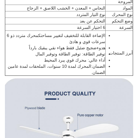
المروحة
المواد
النحاس + المعدن + الخشب اللاصق + الزجاج
نوع المحرك
نوع التيار المتردد
وضع التحكم
التحكم عن بعد
السرعة
6 اختيار السرعة
الإضاءة القابلة للتخفيف لتغيير مساحتك
محرك متردد ذو 6
سرعات قوي و هادئ
هدوء
ضجيج ضئيل فقط هواء نقي يبقيك بارداً
أبرز المنتجات
توفير الطاقة
: توفير الطاقة وتوفير المال
أداء عالي
: محرك قوي يبرد المحيط
الضمان
:المحرك لمدة 10 سنوات، الملحقات لمدة عامين
الضمان.