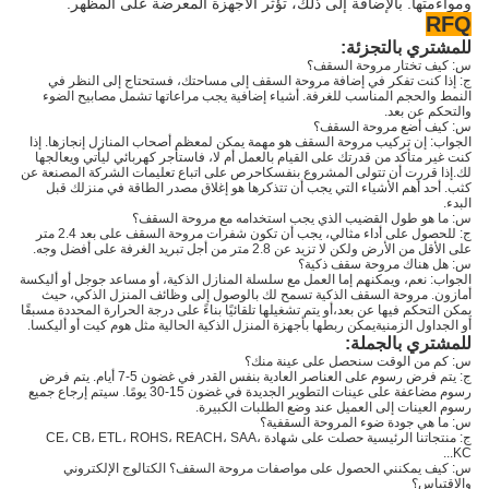
ومواءمتها. بالإضافة إلى ذلك، تؤثر الأجهزة المعرضة على المظهر.
RFQ
للمشتري بالتجزئة:
س: كيف تختار مروحة السقف؟
ج: إذا كنت تفكر في إضافة مروحة السقف إلى مساحتك، فستحتاج إلى النظر في
النمط والحجم المناسب للغرفة. أشياء إضافية يجب مراعاتها تشمل مصابيح الضوء
والتحكم عن بعد.
س: كيف أضع مروحة السقف؟
الجواب: إن تركيب مروحة السقف هو مهمة يمكن لمعظم أصحاب المنازل إنجازها. إذا
كنت غير متأكد من قدرتك على القيام بالعمل أم لا، فاستأجر كهربائي ليأتي ويعالجها
لك.إذا قررت أن تتولى المشروع بنفسكاحرص على اتباع تعليمات الشركة المصنعة عن
كثب. أحد أهم الأشياء التي يجب أن تتذكرها هو إغلاق مصدر الطاقة في منزلك قبل
البدء.
س: ما هو طول القضيب الذي يجب استخدامه مع مروحة السقف؟
ج: للحصول على أداء مثالي، يجب أن تكون شفرات مروحة السقف على بعد 2.4 متر
على الأقل من الأرض ولكن لا تزيد عن 2.8 متر من أجل تبريد الغرفة على أفضل وجه.
س: هل هناك مروحة سقف ذكية؟
الجواب: نعم، ويمكنهم إما العمل مع سلسلة المنازل الذكية، أو مساعد جوجل أو أليكسة
أمازون. مروحة السقف الذكية تسمح لك بالوصول إلى وظائف المنزل الذكي، حيث
يمكن التحكم فيها عن بعد،أو يتم تشغيلها تلقائيًا بناءً على درجة الحرارة المحددة مسبقًا
أو الجداول الزمنيةيمكن ربطها بأجهزة المنزل الذكية الحالية مثل هوم كيت أو أليكسا.
للمشتري بالجملة:
س: كم من الوقت سنحصل على عينة منك؟
ج: يتم فرض رسوم على العناصر العادية بنفس القدر في غضون 5-7 أيام. يتم فرض
رسوم مضاعفة على عينات التطوير الجديدة في غضون 15-30 يومًا. سيتم إرجاع جميع
رسوم العينات إلى العميل عند وضع الطلبات الكبيرة.
س: ما هي جودة ضوء المروحة السقفية؟
ج: منتجاتنا الرئيسية حصلت على شهادة CE، CB، ETL، ROHS، REACH، SAA،
KC...
س: كيف يمكنني الحصول على مواصفات مروحة السقف؟ الكتالوج الإلكتروني
والاقتباس؟