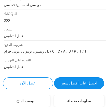
دي سي اف-دبليو680 سي
الـ MOQ:
300
السعر:
قابل للتفاوض
شروط الدفع:
L / C ، D / A ، D / P ، T / T ، ويسترن يونيون ، موني جرام
القدرة على التوريد:
قابل للتفاوض
احصل على أفضل سعر
اتصل الآن
معلومات مفصلة
وصف المنتج