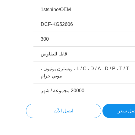
1stshine/OEM
DCF-KG52606
300
قابل للتفاوض
L / C ، D / A ، D / P ، T / T ، ويسترن يونيون ،
موني جرام
20000 مجموعة / شهر
ضل سعر
اتصل الآن