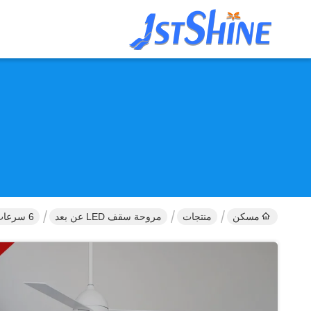
مسكن
منتجات
مروحة سقف LED عن بعد
6 سرعات جهاز التحكم عن بعد 52" مروحة سقف LED حديثة قابلة للتضييق مع ضوء LED