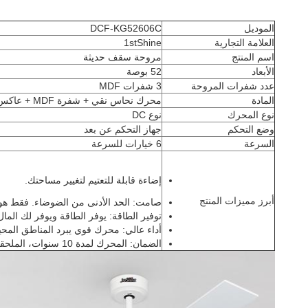
الموديل
DCF-KG52606C
العلامة التجارية
1stShine
اسم المنتج
مروحة سقف حديثة
الأبعاد
52 بوصة
عدد شفرات المروحة
3 شفرات MDF
المادة
محرك نحاس نقي + شفرة MDF + عاكس الضوء
نوع المحرك
نوع DC
وضع التحكم
جهاز التحكم عن بعد
السرعة
6 خيارات للسرعة
إضاءة قابلة للتعتيم لتغيير مساحتك.
أبرز مميزات المنتج
صامت
: الحد الأدنى من الضوضاء. فقط هوا
توفير الطاقة
: يوفر الطاقة ويوفر لك المال
أداء عالي
: محرك قوي يبرد المناطق المح
الضمان
: المحرك لمدة 10 سنوات، الملحقات لمدة عامين.