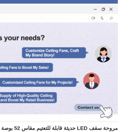
مروحة سقف LED حديثة قابلة للتعتيم مقاس 52 بوصة مع 6 سرعات للتحكم عن بعد