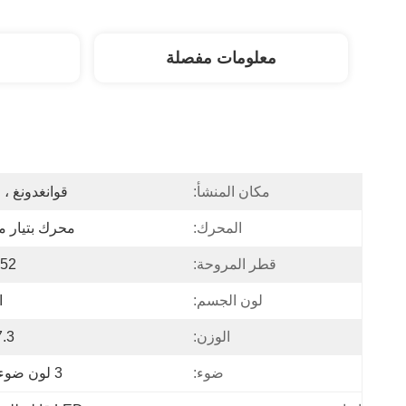
معلومات مفصلة
مكان المنشأ:
قوانغدونغ ، 
المحرك:
محرك بتيار 
قطر المروحة:
52 بوصة
لون الجسم:
ا
الوزن:
7.3 كج
ضوء:
3 لون ضوء LED