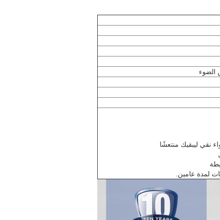
ء نقي ليبقيك منتعشًا
يطة