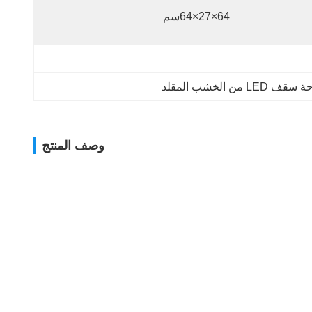
64×27×64سم
 LED من الخشب المقلد
وصف المنتج