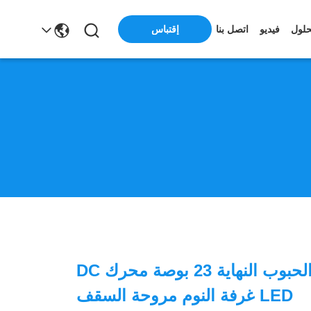
حلول
فيديو
اتصل بنا
إقتباس
تقليد خشب الحبوب النهاية 23 بوصة محرك DC
LED غرفة النوم مروحة السقف