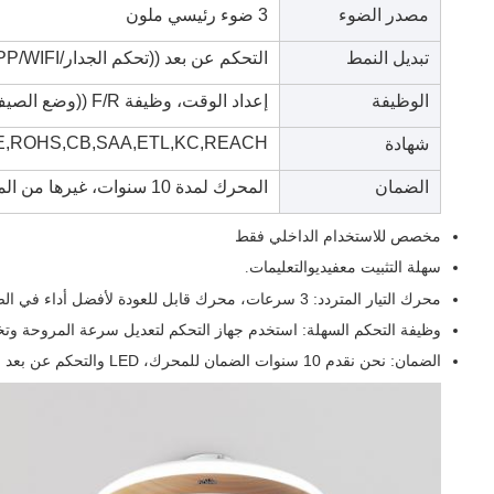
مصدر الضوء
3 ضوء رئيسي ملون
تبديل النمط
التحكم عن بعد ((تحكم الجدار/APP/WIFI)
الوظيفة
إعداد الوقت، وظيفة F/R ((وضع الصيف والشتاء) ، وظيفة الذاكرة
,ROHS,CB,SAA,ETL,KC,REACH...
شهادة
الضمان
المحرك لمدة 10 سنوات، غيرها من المكونات باستثناء المحرك لمدة عامين.
مخصص للاستخدام الداخلي فقط
سهلة التثبيت مع
التعليمات
فيديو
.
محرك التيار المتردد: 3 سرعات، محرك قابل للعودة لأفضل أداء في الصيف والشتاء.
وظيفة التحكم السهلة: استخدم جهاز التحكم لتعديل سرعة المروحة وت
الضمان: نحن نقدم 10 سنوات الضمان للمحرك، LED والتحكم عن بعد لديهم 2 سنوات