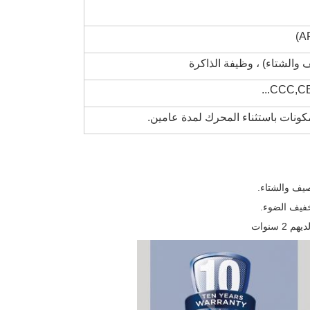
CCC,CE
خفيف الضوء.