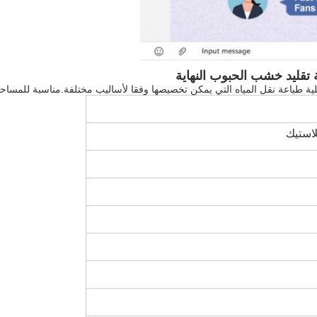
لية طباعة نقل المياه التي يمكن تخصيصها وفقا لأساليب مختلفة.مناسبة للمساح
استيك