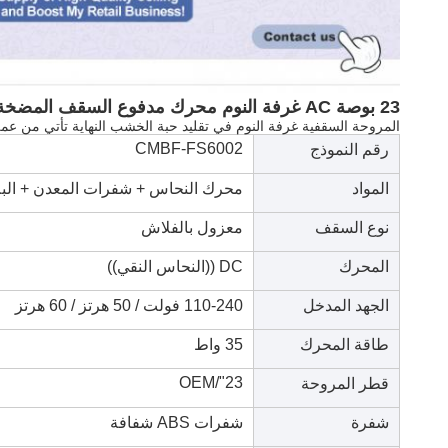
23 بوصة AC غرفة النوم محرك مدفوع السقف المضخة تقليد خشب الحبوب النهاية
المروحة السقفية غرفة النوم في تقليد حبة الخشب النهاية تأتي من عم
CMBF-FS6002
رقم النموذج
المواد
محرك النحاس + شفرات المعدن + البل
نوع السقف
معزول بالفلاش
المحرك
DC ((النحاس النقي))
الجهد المدخل
110-240 فولت / 50 هرتز / 60 هرتز
طاقة المحرك
35 واط
23"/OEM
قطر المروحة
شفرة
شفرات ABS شفافة