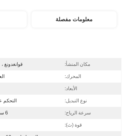
معلومات مفصلة
مكان المنشأ:
قوانغدونغ ، 
المحرك:
ال
الأبعاد:
نوع التبديل:
التحكم ع
سرعة الرياح:
6 سرعات
قوة (ث):