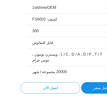
1stshine/OEM
كمبف- FS6002
300
قابل للتفاوض
L / C ، D / A ، D / P ، T / T ، ويسترن يونيون ،
موني جرام
20000 مجموعة / شهر
ضل سعر
اتصل الآن