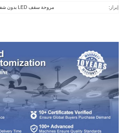
إبراز:
مروحة سقف LED بدون شفرات بمحرك DC