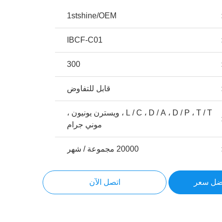
1stshine/OEM
IBCF-C01
300
قابل للتفاوض
L / C ، D / A ، D / P ، T / T ، ويسترن يونيون ،
موني جرام
20000 مجموعة / شهر
ضل سعر
اتصل الآن