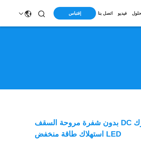
حلول
فيديو
اتصل بنا
إقتباس
6 سرعة محرك DC بدون شفرة مروحة السقف
LED استهلاك طاقة منخفض