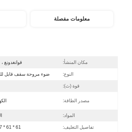
معلومات مفصلة
مكان المنشأ:
قوانغدونغ ، 
النوع:
ضوء مروحة سقف قابل ل
قوة (ث):
مصدر الطاقة:
الكه
المواد:
ا
تفاصيل التغليف:
61 * 61 * 37 سم