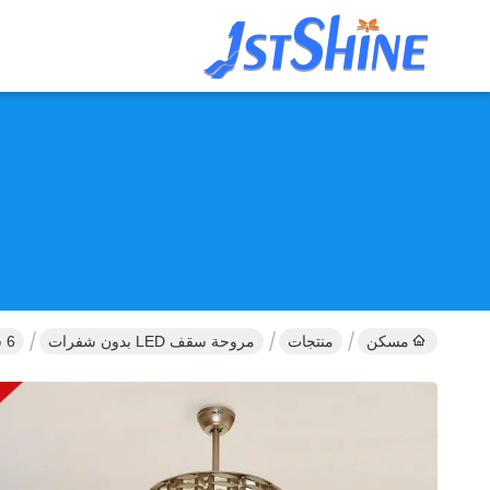
مسكن
منتجات
مروحة سقف LED بدون شفرات
6 سرعة محرك DC بدون شفرة مروحة السقف LED استهلاك طاقة منخفض