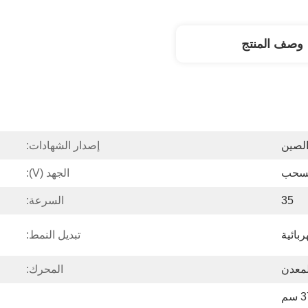
وصف المنتج
الصين
إصدار الشهادات:
لسحب
الجهد (V):
35
السرعة:
ربائية
تبديل النمط:
لمعدن
المحرك: