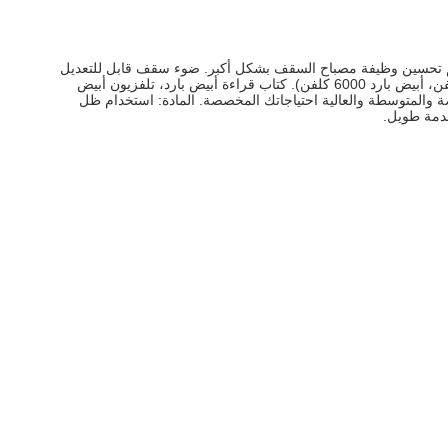
 تم تحسين وظيفة مصباح السقف بشكل أكبر. ضوء سقف قابل للتعديل
مع جهاز تحكم عن بعد: يمكن تعديل ضوء مروحة السقف مع جهاز التحكم عن بعد لثلاثة تأثيرات مختلفة (أبيض دافئ 3000 كلفن، أبيض محايد 4000 كلفن، أبيض بارد 6000 كلفن). كتاب قراءة أبيض بارد، تلفزيون أبيض
 والمتوسطة والعالية احتياجاتك المخصصة. المادة: استخدام ظل