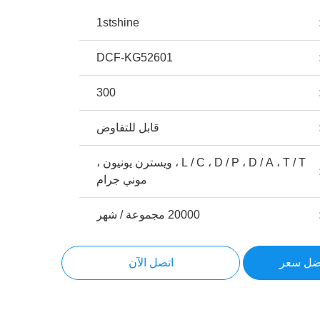
1stshine
DCF-KG52601
300
قابل للتفاوض
L / C ، D / P ، D / A ، T / T ، ويسترن يونيون ،
موني جرام
20000 مجموعة / شهر
ضل سعر
اتصل الآن