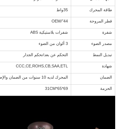
طاقة المحرك
35واط
قطر المروحة
44"/OEM
شفرة
شفرات بلاستيكية ABS
مصدر الضوء
3 ألوان من الضوء
تبديل النمط
التحكم عن بعد/تحكم الجدار
شهادة
CCC,CE,ROHS,CB,SAA,ETL
الضمان
المحرك لديه 10 سنوات من الضمان والإضافات الأخرى لديها 2 سنوات
الحزمة
69*65*31CM