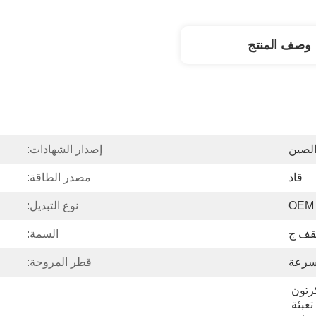
وصف المنتج
لصين
إصدار الشهادات:
قاد
مصدر الطاقة:
نوع التبديل:
قف ج
السمة:
قطر المروحة:
مجموعة واحدة في الكرتون 
الرئيسي: 69 * 65 * 31 سم ، تعبئة 