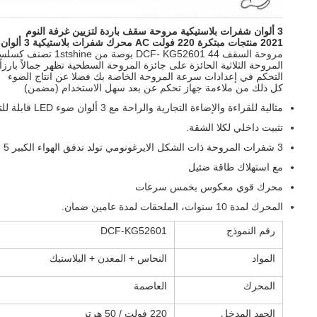
3 ألوان شفرات بلاستيكية مروحة سقف باردة لتزيين غرفة النوم
2021 منتجات مبتكرة 220 فولت AC محرك شفرات بلاستيكية 3 ألوان مروحة سقف LED
مروحة السقف DCF- KG52601 44 بوصة من 1stshine تصنف كسلسلة شفرات ABS.
المروحة الثلاثية الحائزة على جائزة المروحة السطحية تظهر جمالاً بارزاً 
التحكم في إعدادات سرعة المروحة الخاصة بك فضلا عن انتاج الضوء
كل ذلك من ملاءمة جهاز تحكم عن بعد سهل الاستخدام (مضمن)
مثالية للقراءة والإضاءة التجارية والراحة مع 3 ألوان ضوء LED قابلة للتعديل.
تثبيت داخلي لكلا الشقة.
3 شفرات المروحة ذات الشكل الايرغونومي تولد تدفق الهواء الكبير 5
مع استهلاك طاقة ضئيل
محرك قوي معكوس بخمس سرعات
المحرك لمدة 10 سنوات، الملحقات لمدة عامين ضمان.
رقم النموذج
DCF-KG52601
المواد
النحاس + المعدن + البلاستيك
المحرك
العاصمة
الجهد المدخل
220 فولت / 50 هرتز