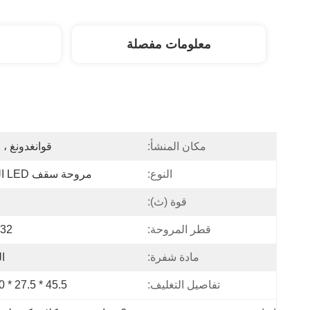
معلومات مفصلة
مكان المنشأ:
قوانغدونغ ، 
النوع:
مروحة سقف LED الحديثة
قوة (ث):
قطر المروحة:
32 بوصة
مادة شفرة:
ا
تفاصيل التغليف:
45.5 * 27.5 * 20 سم