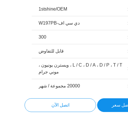
1stshine/OEM
دي سي اف-W197PB
300
قابل للتفاوض
L / C ، D / A ، D / P ، T / T ، ويسترن يونيون ،
موني جرام
20000 مجموعة / شهر
ضل سعر
اتصل الآن