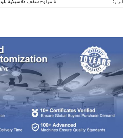
إبراز:
6 مراوح سقف كلاسيكية بليد MDF