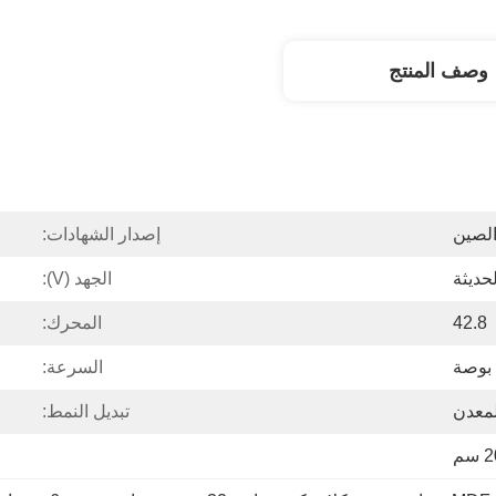
وصف المنتج
الصين
إصدار الشهادات:
الجهد (V):
42.8
المحرك:
السرعة:
لمعدن
تبديل النمط: