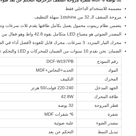
32 بوصة 6 MDF شفرة مروحة السقف الزخرفية التحكم عن بعد ضوء مروحة السقف
مصممة للاستخدام الداخلي فقط
مروحة السقف الـ 32 من 1stshine سهلة التنظيف
يتضمن نظام ريموت محمول يعمل بكامل طاقتها يقدم ثلاث سرعات وتح
المصدر الضوئي هو مصباح LED متكامل بقوة 42.8 واط وهو فعال من حيث الطاقة ودائم.
محرك التيار المتردد: 3 سرعات، محرك قابل للعودة لأفضل أداء في الصيف والشتاء.
الضمان: نحن نقدم 10 سنوات من الضمان للمحركات و LED والتحكم عن بعد لمدة 2 سنوات.
رقم النموذج
DCF-W197PB
المواد
الحديد+النحاس+MDF
المحرك
التكييف
الجهد المدخل
220-240 فولت/50 هرتز
طاقة المحرك
42.8W
قطر المروحة
32 بوصة
شفرة
6* شفرات MDF
مصدر الضوء
علبة ضوئية
تبديل النمط
التحكم عن بعد