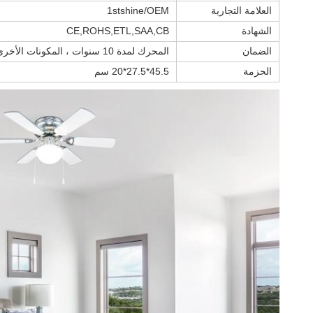
العلامة التجارية
1stshine/OEM
الشهادة
CE,ROHS,ETL,SAA,CB
الضمان
المحرك لمدة 10 سنوات ، المكونات الأخرى باستثناء المحرك لمدة سنة واحدة
الحزمة
45.5*27.5*20 سم