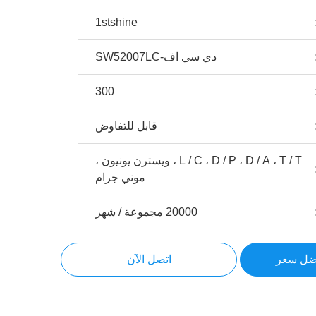
1stshine
دي سي اف-SW52007LC
300
قابل للتفاوض
L / C ، D / P ، D / A ، T / T ، ويسترن يونيون ،
موني جرام
20000 مجموعة / شهر
ضل سعر
اتصل الآن