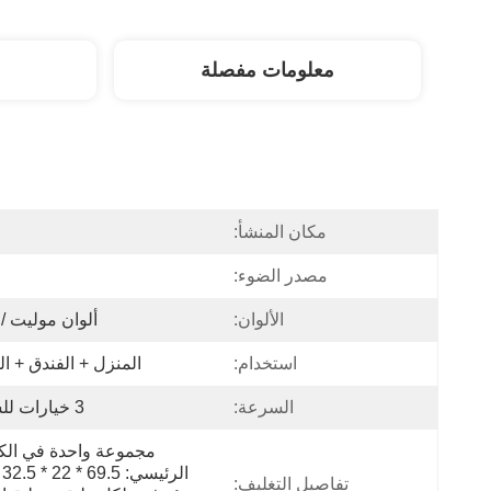
معلومات مفصلة
مكان المنشأ:
ا
مصدر الضوء:
الألوان:
ألوان موليت / OEM
استخدام:
المنزل + الفندق + ا
السرعة:
3 خيارات للسرعة
تفاصيل التغليف: