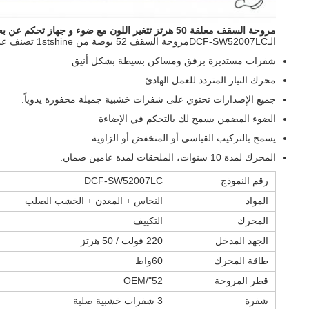
مروحة السقف معلقة 50 هرتز تتغير اللون مع ضوء و جهاز تحكم عن بعد
الـ
DCF-SW52007LC
مروحة السقف 52 بوصة من 1stshine تصنف على أنها سلسلة خشب صلب. تصميم عصري مع النهاية الشعبية و 3 شفرات خشبية. تقدم محرك Whisper Wind للقوة التبريد.
شفرات مستديرة برفق ومساكن بسيطة بشكل أنيق
محرك التيار المتردد للعمل الهادئ.
جميع الإصدارات تحتوي على شفرات خشبية جميلة محفورة يدوياً.
الضوء المضمن يسمح لك بالتحكم في الإضاءة
يسمح بالتركيب القياسي أو المنخفض أو الزاوية.
المحرك لمدة 10 سنوات، الملحقات لمدة عامين ضمان.
رقم النموذج
DCF-SW52007LC
المواد
النحاس + المعدن + الخشب الصلب
المحرك
التكييف
الجهد المدخل
220 فولت / 50 هرتز
طاقة المحرك
60واط
قطر المروحة
52"/OEM
شفرة
3 شفرات خشبية صلبة