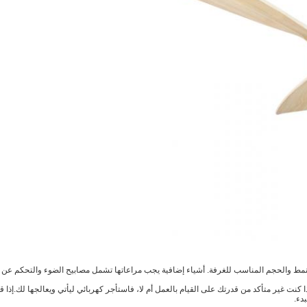
مط والحجم المناسب للغرفة. أشياء إضافية يجب مراعاتها تشمل مصابيح الضوء والتحكم عن ب
كنت غير متأكد من قدرتك على القيام بالعمل أم لا، فاستأجر كهربائي ليأتي ويعالجها لك.إ
دء.