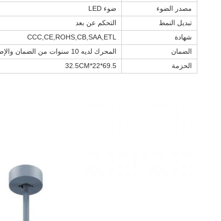
مصدر الضوء
ضوء LED
تبديل النمط
التحكم عن بعد
شهادة
CCC,CE,ROHS,CB,SAA,ETL
الضمان
المحرك لديه 10 سنوات من الضمان والإضافات الأخرى لديها 2 سنوات
الحزمة
69.5*22*32.5CM