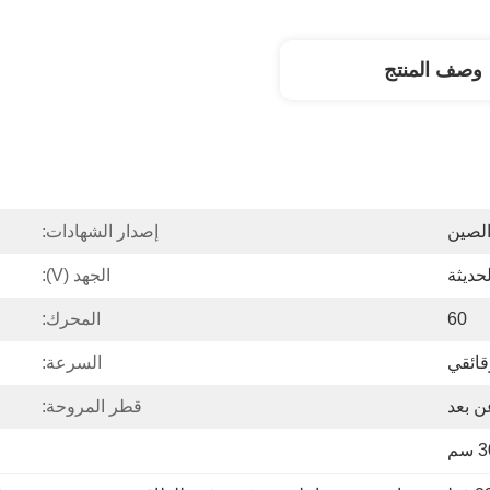
وصف المنتج
الصين
إصدار الشهادات:
الجهد (V):
60
المحرك:
قائقي
السرعة:
ن بعد
قطر المروحة: