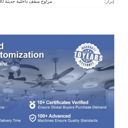
إبراز:
مراوح سقف داخلية حديثة 230 فولت