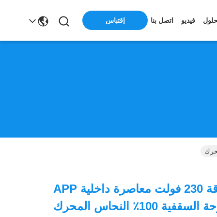
حلول
فيديو
اتصل بنا
إقتباس
توفير الطاقة 230 فولت معاصرة داخلية APP
ة 100٪ النحاس المحرك