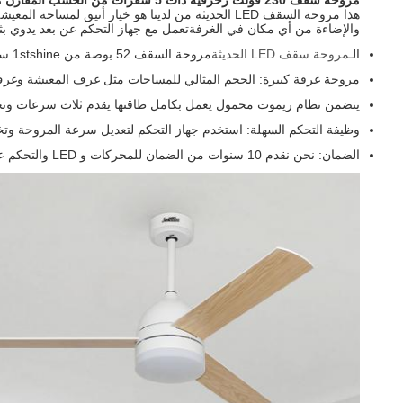
مروحة سقف 230 فولت زخرفية ذات 5 شفرات من الخشب المقارن مع جهاز التحكم عن بعد
هذا مروحة السقف LED الحديثة من لدينا هو خيار 
والإضاءة من أي مكان في الغرفةتعمل مع جهاز التحكم عن بعد يدوي بث
الـ
مروحة سقف LED الحديثة
مروحة السقف 52 بوصة من 1stshine سهلة التنظيف.
مروحة غرفة كبيرة: الحجم المثالي للمساحات مثل غرف المعيشة وغرف
يتضمن نظام ريموت محمول يعمل بكامل طاقتها يقدم ثلاث سرعات وتح
وظيفة التحكم السهلة: استخدم جهاز التحكم لتعديل سرعة المروحة وت
الضمان: نحن نقدم 10 سنوات من الضمان للمحركات و LED والتحكم عن بعد لمدة 2 سنوات.