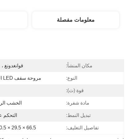
معلومات مفصلة
مكان المنشأ:
قوانغدونغ ، 
النوع:
مروحة سقف LED الحديثة
قوة (ث):
مادة شفرة:
الخشب الر
تبديل النمط:
التحكم ع
تفاصيل التغليف:
66.5 × 29.5 × 30.5 سم