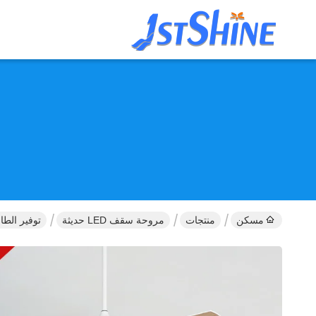
مسكن
منتجات
مروحة سقف LED حديثة
توفير الطاقة 230 فولت معاصرة داخلية APP التحكم المروحة السقفية