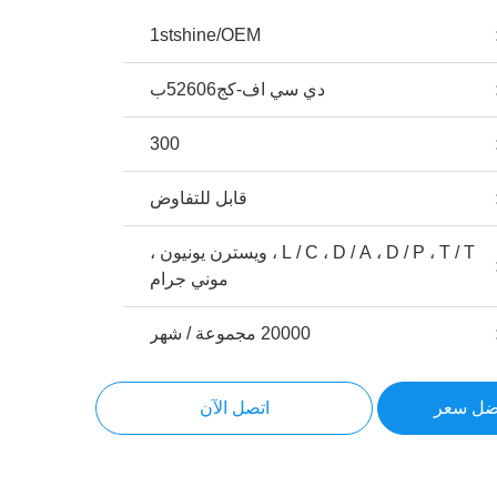
1stshine/OEM
دي سي اف-كج52606ب
300
قابل للتفاوض
L / C ، D / A ، D / P ، T / T ، ويسترن يونيون ،
موني جرام
20000 مجموعة / شهر
ضل سعر
اتصل الآن