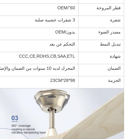
قطر المروحة
60"/OEM
شفرة
3 شفرات خشبية صلبة
مصدر الضوء
بدون/OEM
تبديل النمط
التحكم عن بعد
شهادة
CCC,CE,ROHS,CB,SAA,ETL
الضمان
المحرك لديه 10 سنوات من الضمان والإضافات الأخرى لديها 2 سنوات
الحزمة
98*28*23CM