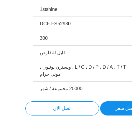
1stshine
DCF-FS52930
300
قابل للتفاوض
L / C ، D / P ، D / A ، T / T ، ويسترن يونيون ،
موني جرام
20000 مجموعة / شهر
ضل سعر
اتصل الآن