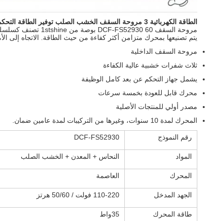
الطاقة الكهربائية 3 مروحة السقف الخشب الصلب توفير الطاقة التحكم عن بعد
مروحة السقف DCF-FS52930 60 بوصة من 1stshine تصنف كسلسلة الخشب الصلب.
يتم تصنيعها بمحرك متزامن أكثر كفاءة من حيث الطاقة. الاتجاه إلى ال
مروحة السقف الداخلية
ثلاث شفرات خشبية عالية الكفاءة
يشمل جهاز التحكم عن بعد كامل الوظيفة
محرك قابل للعودة بخمسة سرعات
مصدر أولي للمنتجات الأصلية
المحرك لمدة 10 سنوات، وغيرها من التركيبات لمدة عامين ضمان.
رقم النموذج
DCF-FS52930
المواد
النحاس + المعدن + الخشب الصلب
المحرك
العاصمة
الجهد المدخل
110-220 فولت / 50/60 هرتز
طاقة المحرك
35واط