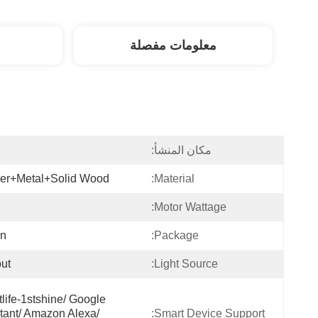
معلومات مفصلة
مكان المنشأ:
ا
er+Metal+Solid Wood
Material:
Motor Wattage:
on
Package:
ut
Light Source:
life-1stshine/ Google 
tant/ Amazon Alexa/ 
Smart Device Support: