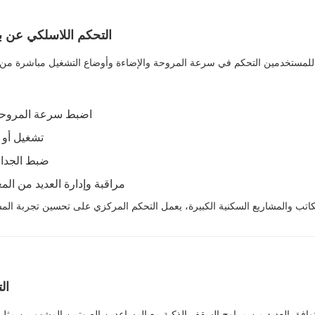
التحكم اللاسلكي عن ب
للمستخدمين التحكم في سرعة المروحة والإضاءة وأوضاع التشغيل مباشرة من ال
اضبط سرعة المروحة
تشغيل أو 
ضبط الجداو
مراقبة وإدارة العديد من ال
مكاتب والمشاريع السكنية الكبيرة، يعمل التحكم المركزي على تحسين تجربة المس
ال
وافق العديد من مراوح السقف الذكية مع المساعدين الصوتيين المشهورين مثل Amazon Alexa وGoogle Assistant