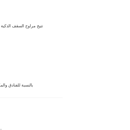
تتيح مراوح السقف الذكية 
بالنسبة للفنادق وال
تت