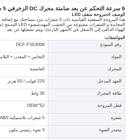
6 سرعة التحكم عن بعد صامتة محرك DC الزخرفي 5 شفرات مروحة السقف مع الضوء
الوصف
f
o
مروحة سقف LED
المحايدة و ا
الهواء الدافئ إلى الأسفل في الأشهر الباردة)، ويتم تشغيلها عن بعد.
المواصفات:
رقم النموذج
DCF-FS53008
المواد
النحاس + المعدن + البلاس
المحرك
العاصمة
الجهد المدخل
220 فولت / 50 هرتز
طاقة المحرك
35 واط
قطر المروحة
52"/OEM
شفرة
5 شفرات بلاستيكية ABS
مصدر الضوء
3 ضوء رئيسي ملون