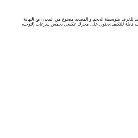
ضافة الضوء المحيطي والهواء الحديث. مع امتداد شفرة 52 ′′ ، هذا المروحة هو خيار جيد للغرف متوسطة الحجم.و المصعد مصنوع من المعدن مع النهاية
 المروحة هو الميل السقف قابلة للتكيف،يحتوي على محرك عكسي بخمس سرعات (لتوجيه