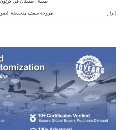
طبقة ، طبقتان في كرتون 
إبراز:
مروحة سقف منخفضة الضوضاء 5