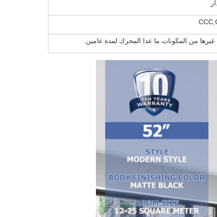
ار
CCC,