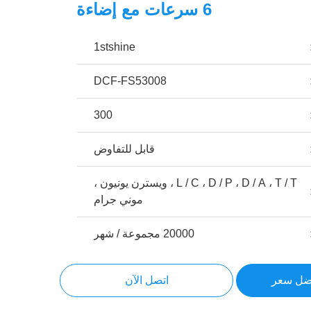
6 سرعات مع إضاءة
1stshine
DCF-FS53008
300
قابل للتفاوض
L / C ، D / P ، D / A ، T / T ، ويسترن يونيون ،
موني جرام
20000 مجموعة / شهر
ضل سعر
اتصل الآن