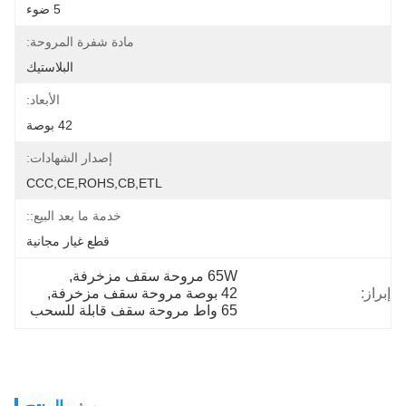
5 ضوء
مادة شفرة المروحة:
البلاستيك
الأبعاد:
42 بوصة
إصدار الشهادات:
CCC,CE,ROHS,CB,ETL
خدمة ما بعد البيع::
قطع غيار مجانية
65W مروحة سقف مزخرفة
, 
إبراز:
42 بوصة مروحة سقف مزخرفة
, 
65 واط مروحة سقف قابلة للسحب