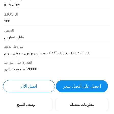
IBCF-C09
الـ MOQ:
300
السعر:
قابل للتفاوض
شروط الدفع:
L / C ، D / A ، D / P ، T / T ، ويسترن يونيون ، موني جرام
القدرة على التوريد:
20000 مجموعة / شهر
احصل على أفضل سعر
اتصل الآن
معلومات مفصلة
وصف المنتج