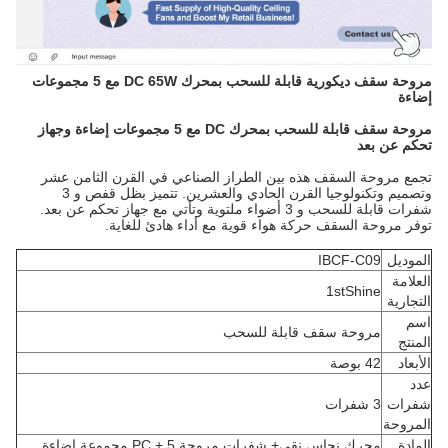
مروحة سقف ديكورية قابلة للسحب بمحرك DC 65W مع 5 مجموعات
إضاءة
مروحة سقف قابلة للسحب بمحرك DC مع 5 مجموعات إضاءة وجهاز
تحكم عن بعد
تجمع مروحة السقف هذه بين الطراز الصناعي في القرن الثامن عشر
وتصميم وتكنولوجيا القرن الحادي والعشرين. تتميز بظل قفص و 3
شفرات قابلة للسحب و 3 أضواء ملتوية وتأتي مع جهاز تحكم عن بعد.
توفر مروحة السقف حركة هواء قوية مع أداء هادئ للغاية.
الموديل
IBCF-C09
العلامة
1stShine
التجارية
اسم
مروحة سقف قابلة للسحب
المنتج
الأبعاد
42 بوصة
عدد
شفرات
3 شفرات
المروحة
المادة
محرك نحاس نقي
+ شفرات مروحة PC + 5 مجموعة إضاءة