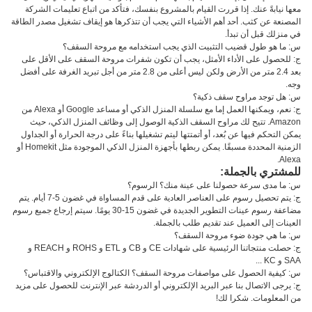
معها نيابةً عنك. إذا قررت القيام بالمشروع بنفسك، فتأكد من اتباع تعليمات الشركة
المصنعة عن كثب. أحد أهم الأشياء التي يجب أن تتذكرها هو إيقاف تشغيل مصدر الطاقة
في منزلك قبل أن تبدأ.
س: ما هو طول قضيب التثبيت الذي يجب استخدامه مع مروحة السقف؟
ج: للحصول على الأداء الأمثل، يجب أن تكون شفرات مروحة السقف على الأقل على
بعد 2.4 متر من الأرض ولكن ليس أعلى من 2.8 متر من أجل تبريد الغرفة على أفضل
وجه.
س: هل توجد مراوح سقف ذكية؟
ج: نعم، ويمكنها العمل إما مع سلسلة المنزل الذكي أو مساعد Google أو Alexa من
Amazon. تتيح لك مراوح السقف الذكية الوصول إلى وظائف المنزل الذكي، حيث
يمكن التحكم فيها عن بُعد، أو أتمتتها ليتم تشغيلها بناءً على درجة الحرارة أو الجداول
الزمنية المحددة مسبقًا. يمكن ربطها بأجهزة المنزل الذكي الموجودة مثل Homekit أو
Alexa.
للمشتري بالجملة:
س: ما مدى سرعة حصولنا على عينة منك؟ الرسوم؟
ج: يتم تحصيل رسوم على العناصر العادية على قدم المساواة في غضون 5-7 أيام. يتم
مضاعفة رسوم عينات التطوير الجديدة في غضون 15-30 يومًا. سيتم إرجاع جميع رسوم
العينات إلى العميل عند تقديم طلب بالجملة.
س: ما هي جودة ضوء مروحة السقف؟
ج: حصلت منتجاتنا الرئيسية على شهادات CE و CB و ETL و ROHS و REACH و
SAA و KC ...
س: كيفية الحصول على مواصفات مروحة السقف؟ الكتالوج الإلكتروني والاقتباس؟
ج: يرجى الاتصال بنا عبر البريد الإلكتروني أو الدردشة عبر الإنترنت للحصول على مزيد
من المعلومات. شكرا لك!