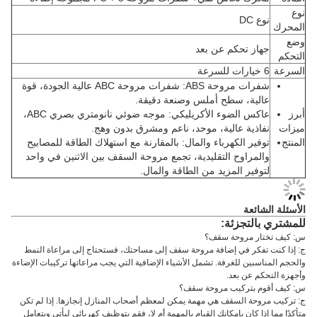
نوع
نوع DC
المحرك
وضع
جهاز تحكم عن بعد
التحكم
السرعة
6 خيارات للسرعة
شفرات مروحة ABS: شفرات مروحة ABC عالية الجودة، قوة
عالية، سطح أملس وصنعة دقيقة.
أبرز
عاكس الضوء الأكريليكي: موجه ضوئي نانومتري بصري ABC،
ميزات
نفاذية عالية، موحد، ناعم ومشرق بدون وهج.
المنتج
توفير الكهرباء والمال: بالمقارنة مع استهلاك الطاقة للمصابيح
والمراوح التقليدية، تجمع مروحة السقف بين الاثنين في واحد
لتوفير المزيد من الطاقة والمال.
الأسئلة الشائعة
للمشتري بالتجزئة:
س: كيف تختار مروحة سقف؟
ج: إذا كنت تفكر في إضافة مروحة سقف إلى مساحتك، فستحتاج إلى مراعاة النمط
والحجم المناسبين للغرفة. تشمل الأشياء الإضافية التي يجب مراعاتها تركيبات الإضاءة
وأجهزة التحكم عن بعد.
س: كيف أقوم بتركيب مروحة سقف؟
ج: تركيب مروحة السقف هي مهمة يمكن لمعظم أصحاب المنازل إنجازها. إذا لم تكن
متأكدًا مما إذا كان بإمكانك القيام بالمهمة أم لا، فقم بتوظيف كهربائي ليأتي ويتعامل