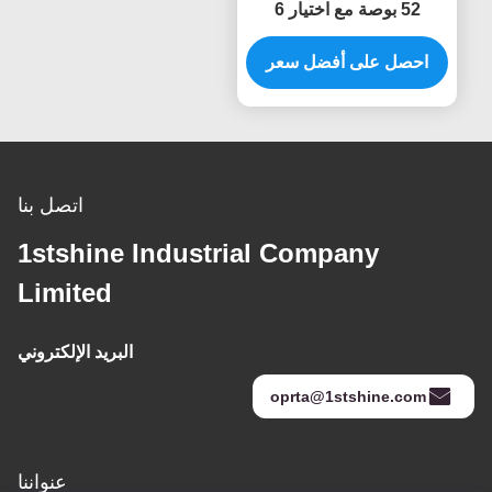
52 بوصة مع اختيار 6
سرعات والتحكم عن بعد
الذكي لمصدر الطاقة
احصل على أفضل سعر
المستمرة
اتصل بنا
1stshine Industrial Company
Limited
البريد الإلكتروني
oprta@1stshine.com
عنواننا