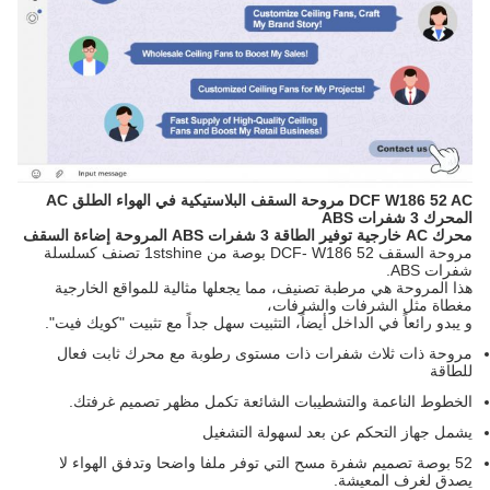
DCF W186 52 AC مروحة السقف البلاستيكية في الهواء الطلق AC
المحرك 3 شفرات ABS
محرك AC خارجية توفير الطاقة 3 شفرات ABS المروحة إضاءة السقف
مروحة السقف DCF- W186 52 بوصة من 1stshine تصنف كسلسلة
شفرات ABS.
هذا المروحة هي مرطبة تصنيف، مما يجعلها مثالية للمواقع الخارجية
مغطاة مثل الشرفات والشرفات،
و يبدو رائعاً في الداخل أيضاً، التثبيت سهل جداً مع تثبيت "كويك فيت".
مروحة ذات ثلاث شفرات ذات مستوى رطوبة مع محرك ثابت فعال
للطاقة
الخطوط الناعمة والتشطيبات الشائعة تكمل مظهر تصميم غرفتك.
يشمل جهاز التحكم عن بعد لسهولة التشغيل
52 بوصة تصميم شفرة مسح التي توفر ملفا واضحا وتدفق الهواء لا
يصدق لغرف المعيشة.