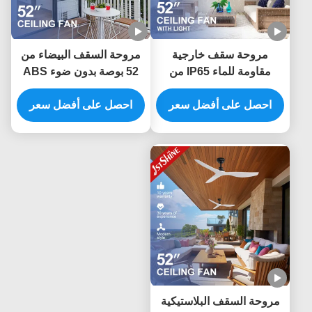
مروحة سقف خارجية
مروحة السقف البيضاء من
مقاومة للماء IP65 من
52 بوصة بدون ضوء ABS
البلاستيك ABS مع شفرات
Blade Smart APP
احصل على أفضل سعر
52 بوصة وجهاز تحكم عن
Control
احصل على أفضل سعر
بعد
مروحة السقف البلاستيكية