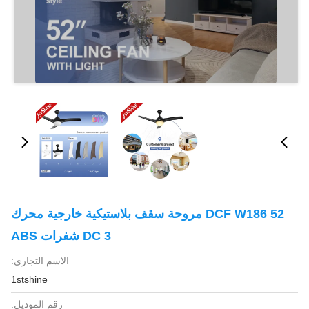
DCF W186 52 مروحة سقف بلاستيكية خارجية محرك
DC 3 شفرات ABS
الاسم التجاري:
1stshine
رقم الموديل: