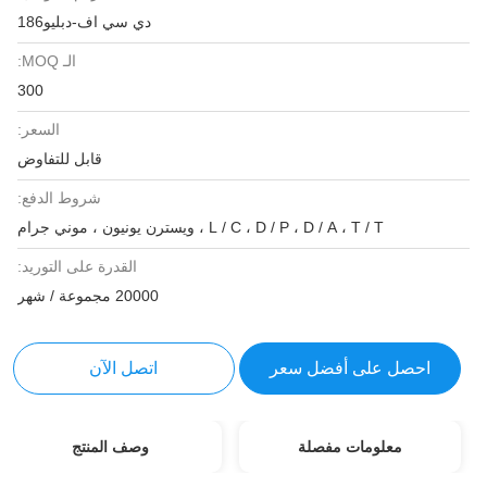
دي سي اف-دبليو186
الـ MOQ:
300
السعر:
قابل للتفاوض
شروط الدفع:
L / C ، D / P ، D / A ، T / T ، ويسترن يونيون ، موني جرام
القدرة على التوريد:
20000 مجموعة / شهر
احصل على أفضل سعر
اتصل الآن
معلومات مفصلة
وصف المنتج