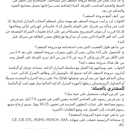
ج: إذا كنت تفكر في إضافة مروحة السقف إلى مساحتك، فستحتاج إلى النظر في
النمط والحجم المناسب للغرفة. أشياء إضافية يجب مراعاتها تشمل مصابيح الضوء
والتحكم عن بعد.
س: كيف أضع مروحة السقف؟
الجواب: إن تركيب مروحة السقف هو مهمة يمكن لمعظم أصحاب المنازل إنجازها. إذا
كنت غير متأكد من قدرتك على القيام بالعمل أم لا، فاستأجر كهربائي ليأتي ويعالجها
لك.إذا قررت أن تتولى المشروع بنفسكاحرص على اتباع تعليمات الشركة المصنعة عن
كثب. أحد أهم الأشياء التي يجب أن تتذكرها هو إغلاق مصدر الطاقة في منزلك قبل
البدء.
س: ما هو طول القضيب الذي يجب استخدامه مع مروحة السقف؟
ج: للحصول على أداء مثالي، يجب أن تكون شفرات مروحة السقف على بعد 2.4 متر
على الأقل من الأرض ولكن لا تزيد عن 2.8 متر من أجل تبريد الغرفة على أفضل وجه.
س: هل هناك مروحة سقف ذكية؟
الجواب: نعم، ويمكنهم إما العمل مع سلسلة المنازل الذكية، مساعد جوجل أو أليكسة
أمازون. مروحة السقف الذكية تسمح لك بالوصول إلى وظائف المنزل الذكي، حيث
يمكن التحكم فيها عن بعد،أو يتم تشغيلها تلقائيًا بناءً على درجة الحرارة المحددة مسبقًا
أو الجداول الزمنيةيمكن ربطها بأجهزة المنزل الذكية الحالية مثل هوم كيت أو أليكسا.
للمشتري بالجملة:
س: كم من الوقت سنحصل على عينة منك؟
ج: يتم فرض رسوم على العناصر العادية بنفس القدر في غضون 5-7 أيام. يتم فرض
رسوم مضاعفة على عينات التطوير الجديدة في غضون 15-30 يومًا. سيتم إرجاع جميع
رسوم العينات إلى العميل عند وضع الطلبات الكبيرة.
س: ما هي جودة ضوء المروحة السقفية؟
ج: منتجاتنا الرئيسية حصلت على شهادة CE، CB، ETL، ROHS، REACH، SAA،
KC...