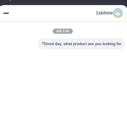
العنوان
1stshine
رقم 126 ، شارع zhongheng ، قرية baoyu ، مدينة henglan ، مدينة
Zhongshan ، مقاطعة Guangdong ، الصين
3:56 AM
هاتف
86--18126432925
Good day, what product are you looking for?
سياسة الخصوصية
|
خريطة الموقع
الصين نوعية جيدة مروحة سقف LED عن بعد المورد. حقوق النشر ©
-2026 1stshine Industrial Company Limited . كل الحقوق محفوظة.