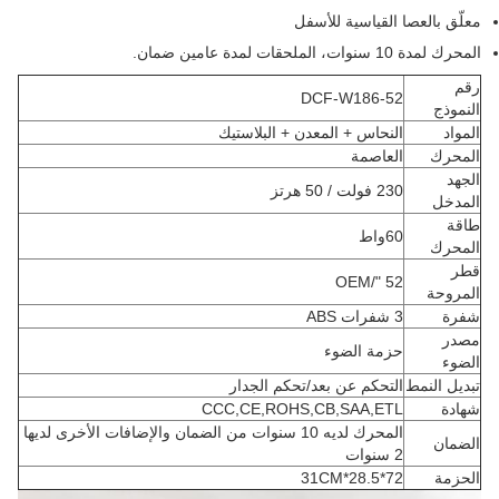
معلّق بالعصا القياسية للأسفل
المحرك لمدة 10 سنوات، الملحقات لمدة عامين ضمان.
رقم
DCF-W186-52
النموذج
المواد
النحاس + المعدن + البلاستيك
المحرك
العاصمة
الجهد
230 فولت / 50 هرتز
المدخل
طاقة
60واط
المحرك
قطر
52 "/OEM
المروحة
شفرة
3 شفرات ABS
مصدر
حزمة الضوء
الضوء
تبديل النمط
التحكم عن بعد/تحكم الجدار
شهادة
CCC,CE,ROHS,CB,SAA,ETL
المحرك لديه 10 سنوات من الضمان والإضافات الأخرى لديها
الضمان
2 سنوات
الحزمة
72*28.5*31CM